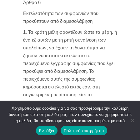
Άρθρο 6
Εκτελεστότητα των συμφωνιών που
προκύπτουν από διαμεσολάβηση
1. Τα κράτη μέλη φροντίζουν ώστε τα μέρη, ή
ένα εξ αυτών με τη ρητή συναίνεση των
υπολοίπων, να έχουν τη δυνατότητα να
ζητούν να καταστεί εκτελεστό το
περιεχόμενο έγγραφης συμφωνίας που έχει
προκύψει από διαμεσολάβηση. Το
περιεχόμενο αυτής της συμφωνίας
κηρύσσεται εκτελεστό εκτός εάν, στη
συγκεκριμένη περίπτωση, είτε το
περιεχόμενο της εν λόγω συμφωνίας
Χρησιμοποιούμε cookies για να σας προσφέρουμε την καλύτερη
αντιβαίνει στο δίκαιο του κράτους μέλους στο
δυνατή εμπειρία στη σελίδα μας. Εάν συνεχίσετε να χρησιμοποιείτε
οποίο υποβάλλεται η σχετική αίτηση είτε το
τη σελίδα, θα υποθέσουμε πως είστε ικανοποιημένοι με αυτό.
δίκαιο του οικείου κράτους μέλους δεν
Εντάξει
Πολιτική απορρήτου
προβλέπει την εκτελεστότητά της.