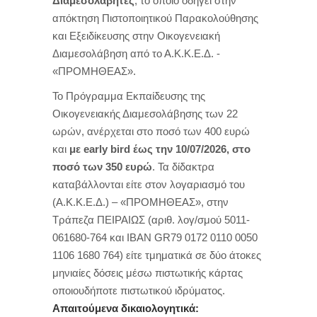
Διαμεσολαβητές
, το οποίο οδηγεί στην
απόκτηση Πιστοποιητικού Παρακολούθησης
και Εξειδίκευσης στην Οικογενειακή
Διαμεσολάβηση από το Α.Κ.Κ.Ε.Δ. -
«ΠΡΟΜΗΘΕΑΣ».
Το Πρόγραμμα Εκπαίδευσης της
Οικογενειακής Διαμεσολάβησης των 22
ωρών, ανέρχεται στο ποσό των 400 ευρώ
και
με early bird έως την 10/07/2026, στο
ποσό των 350 ευρώ
. Τα δίδακτρα
καταβάλλονται είτε στον λογαριασμό του
(Α.Κ.Κ.Ε.Δ.) – «ΠΡΟΜΗΘΕΑΣ», στην
Τράπεζα ΠΕΙΡΑΙΩΣ (αριθ. λογ/σμού 5011-
061680-764 και ΙΒΑΝ GR79 0172 0110 0050
1106 1680 764) είτε τμηματικά σε δύο άτοκες
μηνιαίες δόσεις μέσω πιστωτικής κάρτας
οποιουδήποτε πιστωτικού ιδρύματος.
Απαιτούμενα δικαιολογητικά: