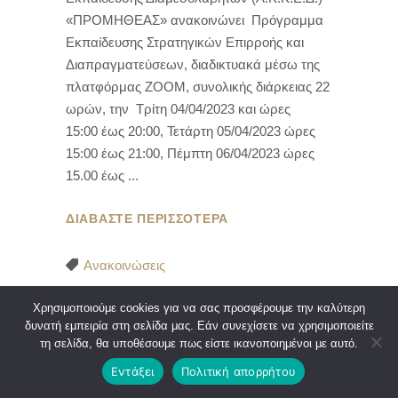
«ΠΡΟΜΗΘΕΑΣ» ανακοινώνει Πρόγραμμα
Εκπαίδευσης Στρατηγικών Επιρροής και
Διαπραγματεύσεων, διαδικτυακά μέσω της
πλατφόρμας ZOOM, συνολικής διάρκειας 22
ωρών, την Τρίτη 04/04/2023 και ώρες
15:00 έως 20:00, Τετάρτη 05/04/2023 ώρες
15:00 έως 21:00, Πέμπτη 06/04/2023 ώρες
15.00 έως
ΔΙΑΒΑΣΤΕ ΠΕΡΙΣΣΟΤΕΡΑ
Ανακοινώσεις
ΚΟΙΝΗ ΑΝΑΚΟΙΝΩΣΗ ΔΣΑ –
Χρησιμοποιούμε cookies για να σας προσφέρουμε την καλύτερη
Α.Κ.Κ.Ε.Δ. – “ΠΡΟΜΗΘΕΑΣ”
δυνατή εμπειρία στη σελίδα μας. Εάν συνεχίσετε να χρησιμοποιείτε
τη σελίδα, θα υποθέσουμε πως είστε ικανοποιημένοι με αυτό.
Η σημερινή εκδήλωση του ΔΣΑ και του
Εντάξει
Πολιτική απορρήτου
Α.Κ.Κ.Ε.Δ ΠΡΟΜΗΘΕΑΣ με θέμα
«Οικογενειακό Δίκαιο : Επισκόπηση