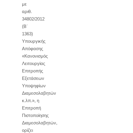
με
αριθ.
34802/2012
(Β΄
1363)
Υπουργικής
Απόφασης
«Κανονισμός
Λειτουργίας
Επιτροπής
Εξετάσεων
Υποψηφίων
Διαμεσολαβητών
κ.λπ.», η
Επιτροπή
Πιστοποίησης
Διαμεσολαβητών,
ορίζει