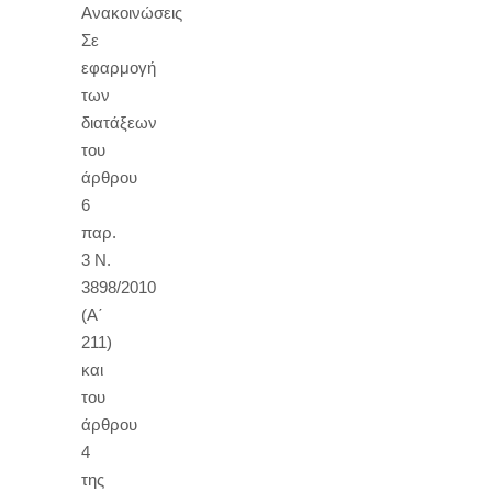
Ανακοινώσεις
Σε
εφαρμογή
των
διατάξεων
του
άρθρου
6
παρ.
3 Ν.
3898/2010
(Α΄
211)
και
του
άρθρου
4
της