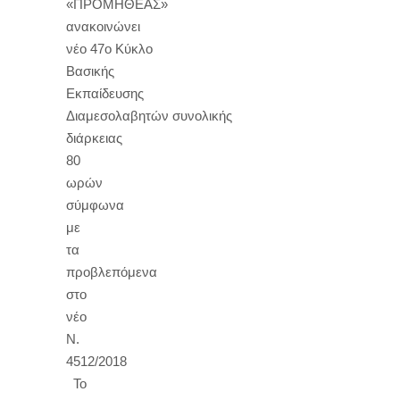
«ΠΡΟΜΗΘΕΑΣ»
ανακοινώνει
νέο 47ο Κύκλο
Βασικής
Εκπαίδευσης
Διαμεσολαβητών συνολικής
διάρκειας
80
ωρών
σύμφωνα
με
τα
προβλεπόμενα
στο
νέο
Ν.
4512/2018
Το