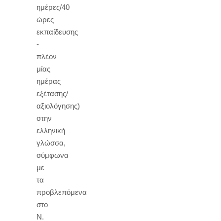
ημέρες/40
ώρες
εκπαίδευσης
-
πλέον
μίας
ημέρας
εξέτασης/
αξιολόγησης)
στην
ελληνική
γλώσσα,
σύμφωνα
με
τα
προβλεπόμενα
στο
Ν.