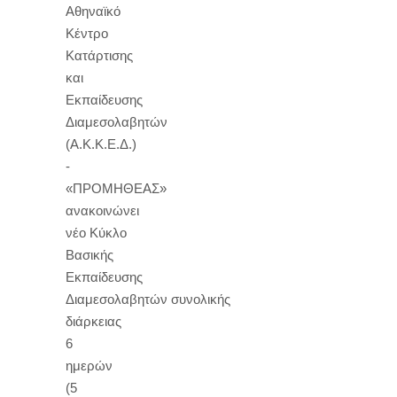
Αθηναϊκό
Κέντρο
Κατάρτισης
και
Εκπαίδευσης
Διαμεσολαβητών
(Α.Κ.Κ.Ε.Δ.)
-
«ΠΡΟΜΗΘΕΑΣ»
ανακοινώνει
νέο Κύκλο
Βασικής
Εκπαίδευσης
Διαμεσολαβητών συνολικής
διάρκειας
6
ημερών
(5