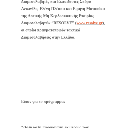
Διαμεσολαβητές και Εκπαιδευτές Σπύρο
Αντωνέλο, Ελένη Πλέσσα και Ειρήνη Ματσούκα
της Αστικής Μη Κερδοσκοπικής Εταιρίας
Διαμεσολαβητών “
RESOLVE
” (
www
.
resolve
.
gr
),
οι οποίοι πραγματοποιούν τακτικά
Διαμεσολαβήσεις στην Ελλάδα.
Είπαν για το πρόγραμμα:
“Πολύ καλή παρουσίαση εκ μέρους των