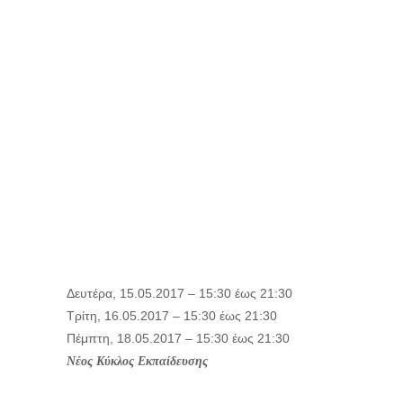
Mediation
Advocate) με
δίδακτρα 150€
και δυνατότητα
συμμετοχής και
Ασκουμένων
Δικηγόρων
Δευτέρα, 15.05.2017 –
15:30
έως
21:30
Τρίτη, 16.05.2017 –
15:30
έως
21:30
Πέμπτη, 18.05.2017 –
15:30
έως
21:30
Νέος Κύκλος Εκπαίδευσης