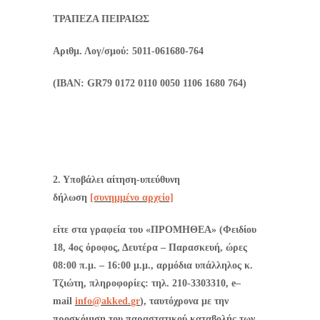
ΤΡΑΠΕΖΑ ΠΕΙΡΑΙΩΣ
Αριθμ. Λογ/σμού: 5011-061680-764
(ΙΒΑΝ:
GR
79 0172 0110 0050 1106 1680 764)
2. Υποβάλει αίτηση-υπεύθυνη
δήλωση
[συνημμένο αρχείο]
είτε στα γραφεία του «ΠΡΟΜΗΘΕΑ» (Φειδίου
18, 4ος όροφος, Δευτέρα – Παρασκευή, ώρες
08:00 π.μ. – 16:00 μ.μ., αρμόδια υπάλληλος κ.
Τζιώτη, πληροφορίες: τηλ. 210-3303310,
e
–
mail
info
@
akked
.
gr
), ταυτόχρονα με την
προσκόμιση του παραστατικού καταβολής των