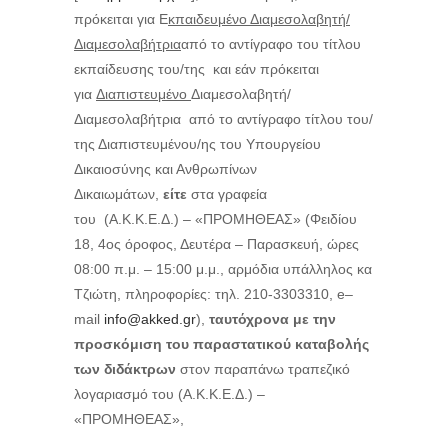
πρόκειται για Ε
κπαιδευμένο Διαμεσολαβητή/
Διαμεσολαβήτρια
από το αντίγραφο του τίτλου
εκπαίδευσης του/της
και εάν πρόκειται
για
Διαπιστευμένο
Διαμεσολαβητή/
Διαμεσολαβήτρια
από το αντίγραφο τίτλου του/
της Διαπιστευμένου/ης του Υπουργείου
Δικαιοσύνης και Ανθρωπίνων
Δικαιωμάτων,
είτε
στα γραφεία
του
(Α.Κ.Κ.Ε.Δ.) – «ΠΡΟΜΗΘΕΑΣ» (Φειδίου
18, 4ος
όροφος, Δευτέρα – Παρασκευή, ώρες
08:00 π.μ. – 15:00 μ.μ., αρμόδια υπάλληλος κα
Τζιώτη, πληροφορίες: τηλ. 210-3303310,
e
–
mail
info
@
akked
.
gr
),
ταυτόχρονα με την
προσκόμιση του παραστατικού καταβολής
των διδάκτρων
στον παραπάνω τραπεζικό
λογαριασμό του (Α.Κ.Κ.Ε.Δ.) –
«ΠΡΟΜΗΘΕΑΣ»,