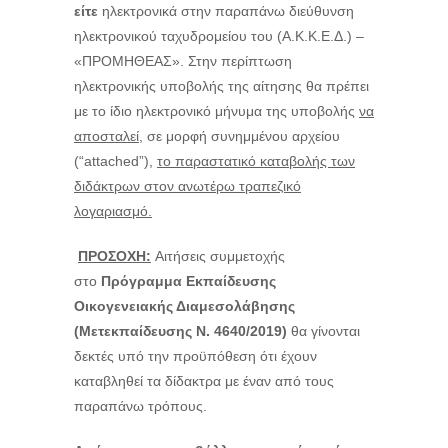
είτε
ηλεκτρονικά στην παραπάνω διεύθυνση
ηλεκτρονικού ταχυδρομείου του (Α.Κ.Κ.Ε.Δ.) –
«ΠΡΟΜΗΘΕΑΣ». Στην περίπτωση
ηλεκτρονικής υποβολής της αίτησης θα πρέπει
με το ίδιο ηλεκτρονικό μήνυμα της υποβολής
να
αποσταλεί,
σε μορφή συνημμένου αρχείου
(“
attached
”),
το παραστατικό καταβολής των
διδάκτρων στον ανωτέρω τραπεζικό
λογαριασμό.
ΠΡΟΣΟΧΗ:
Αιτήσεις συμμετοχής
στο
Πρόγραμμα Εκπαίδευσης
Οικογενειακής Διαμεσολάβησης
(Μετεκπαίδευσης Ν. 4640/2019)
θα γίνονται
δεκτές υπό την προϋπόθεση ότι έχουν
καταβληθεί τα δίδακτρα με έναν από τους
παραπάνω τρόπους.