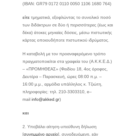
(ΙΒΑΝ:
GR
79 0172 0110 0050 1106 1680 764)
είτε
τμηματικά, εξοφλώντας το συνολικό ποσό
των διδάκτρων σε δύο ή περισσότερες (έως και
δέκα) άτοκες μηνιαίες δόσεις, μέσω πιστωτικής
κάρτας οποιουδήποτε πιστωτικού ιδρύματος.
Η καταβολή με τον προαναφερόμενο τρόπο
πραγματοποιείται στα γραφεία του (Α.Κ.Κ.Ε.Δ.)
– «ΠΡΟΜΗΘΕΑΣ» (Φειδίου 18, 4ος
όροφος,
Δευτέρα – Παρασκευή, ώρες 08:00 π.μ. –
16:00 μ.μ., αρμόδια υπάλληλος κ. Τζιώτη,
πληροφορίες: τηλ. 210-3303310,
e
–
mail
info
@
akked
.
gr
)
και
Υποβάλει αίτηση-υπεύθυνη δήλωση
[
συνημμένο αρχείο
], συνοδευόμενη, εάν