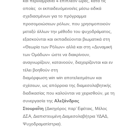
και περιλαμβάνει 4 επιπλέον ώρες, κατά τις
οποίες οι εκπαιδευόμενοι/ες μέσω ειδικά
σχεδιασμένων για το πρόγραμμα
προσομοιώσεων ρόλων, που χρησιμοποιούν
μεταξύ άλλων την μέθοδο του ψυχοδράματος,
εξασκούνται και εκπαιδεύονται βιωματικά στη
«Θεωρία των Ρόλων» αλλά και στη «Δυναμική
των Ομάδων» ώστε να διακρίνουν,
αναγνωρίζουν, κατανοούν, διαχειρίζονται και εν
τέλει βοηθούν στη
διαμόρφωση
win
win
αποτελεσμάτων και
σχέσεων, ως απόρροια της διαμεσολαβητικής
διαδικασίας που καλούνται να χειρισθούν, με τη
συνεργασία της
Αλεξάνδρας
Στουραΐτη
(
Δικηγόρος παρ’ Εφέταις, Μέλος
ΔΣΑ, Διαπιστευμένη Διαμεσολαβήτρια ΥΔΑΔ,
Ψυχοδραματίστρια).