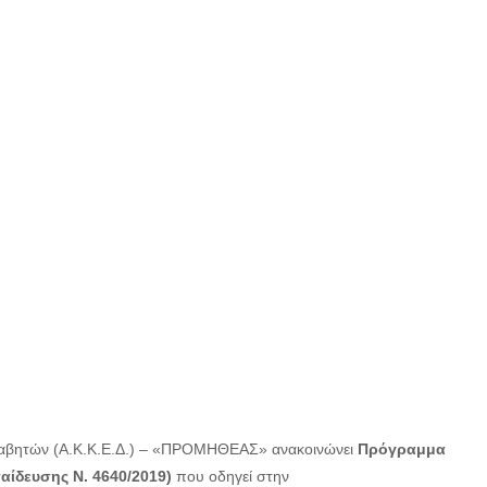
λαβητών (Α.Κ.Κ.Ε.Δ.) – «ΠΡΟΜΗΘΕΑΣ» ανακοινώνει
Πρόγραμμα
παίδευσης
N
. 4640/2019)
που οδηγεί στην