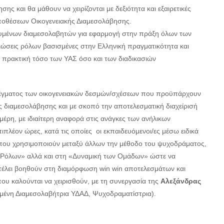
ης και θα μάθουν να χειρίζονται με δεξιότητα και εξαιρετικές
 υποθέσεων Οικογενειακής Διαμεσολάβησης.
ευμένων διαμεσολαβητών για εφαρμογή στην πράξη όλων των
ώσεις ρόλων βασισμένες στην Ελληνική πραγματικότητα και
ν πρακτική τόσο των ΥΑΣ όσο και των διαδικασιών
έγματος των οικογενειακών δεσμών/σχέσεων που προϋπάρχουν
ς διαμεσολάβησης και με σκοπό την αποτελεσματική διαχείρισή
μέρη, με ιδιαίτερη αναφορά στις ανάγκες των ανήλικων
ιπλέον ώρες, κατά τις οποίες οι εκπαιδευόμενοι/ες μέσω ειδικά
ου χρησιμοποιούν μεταξύ άλλων την μέθοδο του ψυχοδράματος,
ν Ρόλων» αλλά και στη «Δυναμική των Ομάδων» ώστε να
εν τέλει βοηθούν στη διαμόρφωση
win
win
αποτελεσμάτων και
ου καλούνται να χειρισθούν, με τη συνεργασία της
Αλεξάνδρας
υμένη Διαμεσολαβήτρια ΥΔΑΔ, Ψυχοδραματίστρια).