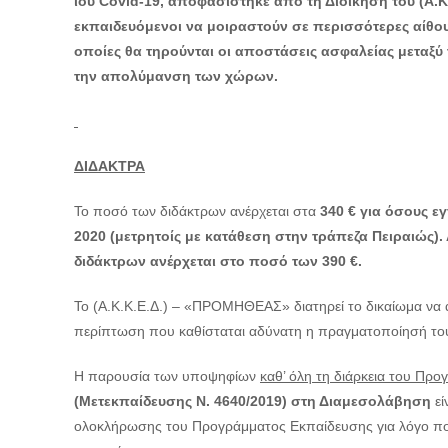
ιού
Covid-19, αποφασίστηκε από τη Διοίκηση του (
Α.Κ
εκπαιδευόμενοι να μοιραστούν σε περισσότερες αίθουσ
οποίες θα τηρούνται οι αποστάσεις ασφαλείας μεταξύ
την απολύμανση των χώρων.
ΔΙΔΑΚΤΡΑ
Το ποσό των διδάκτρων ανέρχεται στα
340 € για όσους 
2020 (μετρητοίς με κατάθεση στην τράπεζα Πειραιώς). 
διδάκτρων ανέρχεται στο ποσό των 390 €.
Το (Α.Κ.Κ.Ε.Δ.) – «ΠΡΟΜΗΘΕΑΣ» διατηρεί το δικαίωμα να 
περίπτωση που καθίσταται αδύνατη η πραγματοποίησή του 
Η παρουσία των υποψηφίων
καθ’ όλη τη διάρκεια του Πρ
(Μετεκπαίδευσης Ν. 4640/2019) στη Διαμεσολάβηση
εί
ολοκλήρωσης του Προγράμματος Εκπαίδευσης για λόγο που