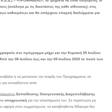
.Κ.Ε.Δ.) – «ΠΡΟΜΗΘΕΑΣ»,
τα τμήματα να είναι ολιγομελή, οι
ες (ανάλογα με τις διαστάσεις της κάθε αίθουσας), στις
 των καθισμάτων και θα υπάρχουν επαρκή διαλείμματα για
εγγραφούν στο πρόγραμμα
μέχρι και την Κυριακή 05 Ιουλίου
Από την 06 Ιουλίου έως και την 09 Ιουλίου 2020 το ποσό των
αναβάλει ή να ματαιώσει την έναρξη του Προγράμματος σε
για οποιαδήποτε αιτία.
ογράμματος
Εκπαίδευσης Οικογενειακής Διαμεσολάβησης
ναι
υποχρεωτική
για την ολοκλήρωση του. Σε περίπτωση μη
 αφορά στον συμμετέχοντα, τα καταβληθέντα δίδακτρα δεν