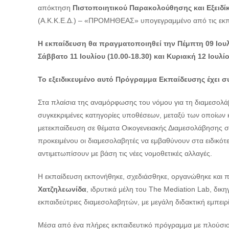
απόκτηση
Πιστοποιητικού Παρακολούθησης και
Εξειδ
(Α.Κ.Κ.Ε.Δ.) – «ΠΡΟΜΗΘΕΑΣ» υπογεγραμμένο από τις εκπα
Η εκπαίδευση θα πραγματοποιηθεί την Πέμπτη
09 Ιου
Σάββατο 11 Ιουλίου (10.00-18.30) και Κυριακή 12 Ιουλίο
Το εξειδικευμένο αυτό Πρόγραμμα Εκπαίδευσης έχει σ
Στα πλαίσια της αναμόρφωσης του νόμου για τη διαμεσολ
συγκεκριμένες κατηγορίες υποθέσεων, μεταξύ των οποίων κ
μετεκπαίδευση σε θέματα Οικογενειακής Διαμεσολάβησης σε 
προκειμένου οι διαμεσολαβητές να εμβαθύνουν στα ειδικό
αντιμετωπίσουν
με βάση τις νέες νομοθετικές αλλαγές.
Η εκπαίδευση εκπονήθηκε, σχεδιάσθηκε, οργανώθηκε και πα
Χατζηλεωνίδα
, ιδρυτικά μέλη του
The
Mediation
Lab
, δικ
εκπαιδεύτριες διαμεσολαβητών, με μεγάλη διδακτική εμπειρ
Μέσα από ένα πλήρες εκπαιδευτικό πρόγραμμα με πλούσιο ε