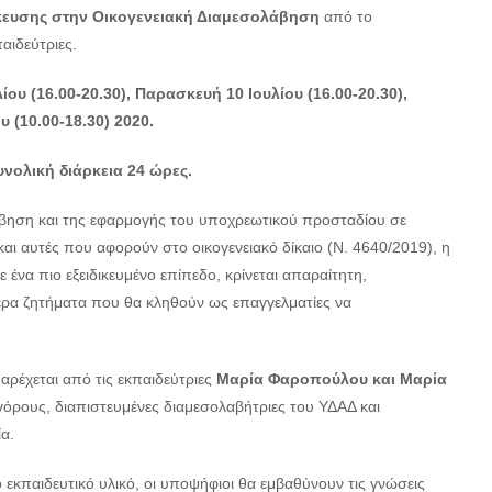
ίκευσης στην Οικογενειακή Διαμεσολάβηση
από το
ιδεύτριες.
λίου
(16.00-20.30), Παρασκευή 10 Ιουλίου (16.00-20.30),
υ (10.00-18.30) 2020.
υνολική διάρκεια
24 ώρες.
άβηση και της εφαρμογής του υποχρεωτικού προσταδίου σε
αι αυτές που αφορούν στο οικογενειακό δίκαιο
(Ν. 4640/2019),
η
ένα πιο εξειδικευμένο επίπεδο, κρίνεται απαραίτητη,
τερα ζητήματα που θα κληθούν ως επαγγελματίες να
ρέχεται από τις εκπαιδεύτριες
Μαρία Φαροπούλου και Μαρία
ηγόρους, διαπιστευμένες διαμεσολαβήτριες του ΥΔΑΔ και
ία.
κπαιδευτικό υλικό, οι υποψήφιοι θα εμβαθύνουν τις γνώσεις