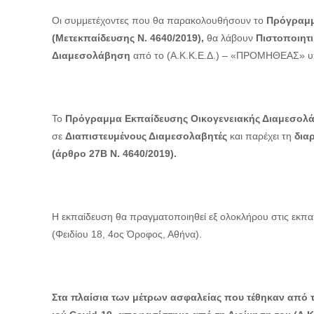
Οι συμμετέχοντες που θα παρακολουθήσουν
το
Πρόγραμμ
(Μετεκπαίδευσης Ν. 4640/2019),
θα λάβουν
Πιστοποιητ
Διαμεσολάβηση
από το (Α.Κ.Κ.Ε.Δ.) – «ΠΡΟΜΗΘΕΑΣ» υπ
Το
Πρόγραμμα Εκπαίδευσης Οικογενειακής Διαμεσολά
σε
Διαπιστευμένους Διαμεσολαβητές
και παρέχει τη
δια
(άρθρο 27Β Ν. 4640/2019).
Η εκπαίδευση θα πραγματοποιηθεί εξ ολοκλήρου στις εκπα
(Φειδίου 18, 4ος
Όροφος, Αθήνα).
Στα πλαίσια των μέτρων ασφαλείας που τέθηκαν από τ