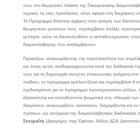
τους στο θεωρητικό πλαίσιο της Οικογενειακής Διαμεσολάβησ
τεχνικές τις νέες προκλήσεις, όσον αφορά στη διαχείριση
Το Πρόγραμμα δίνοντας έμφαση στην ανάγκη των διαπιστ
θεωρητικών γνώσεων τους, περιλαμβάνει πολλές προσομοι
εμπειρία, ώστε να διευκολυνθούν οι εκπαιδευόμενοι/ες στη
διαμεσολάβησης που αναλαμβάνουν.
Περαιτέρω, αναγνωρίζοντας
την περιπλοκότητα του συμπλ
και όπως αυτές αναδιαμορφώνονται κατά την διαδικασία τη
τους για τη δημιουργία ανοιχτής επικοινωνίας ανάμεσα
στα 
παιδιών
,
το πρόγραμμα εμπλουτίζεται και περιλαμβάνει 4 επ
σχεδιασμένων για το πρόγραμμα προσομοιώσεων ρόλων, π
εξασκούνται και εκπαιδεύονται βιωματικά στη «Θεωρία τω
διακρίνουν, αναγνωρίζουν, κατανοούν, διαχειρίζονται και 
σχέσεων, ως απόρροια της διαμεσολαβητικής διαδικασίας π
Στουραΐτη
(
Δικηγόρος παρ’ Εφέταις, Μέλος ΔΣΑ, Διαπιστε