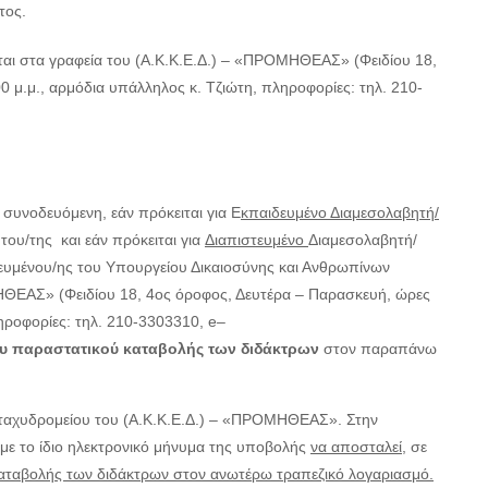
τος.
αι στα γραφεία του (Α.Κ.Κ.Ε.Δ.) – «ΠΡΟΜΗΘΕΑΣ» (Φειδίου 18,
0 μ.μ., αρμόδια υπάλληλος κ. Τζιώτη, πληροφορίες: τηλ. 210-
, συνοδευόμενη, εάν πρόκειται για Ε
κπαιδευμένο Διαμεσολαβητή/
 του/της
και εάν πρόκειται για
Διαπιστευμένο
Διαμεσολαβητή/
τευμένου/ης του Υπουργείου Δικαιοσύνης και Ανθρωπίνων
ΗΘΕΑΣ» (Φειδίου 18, 4ος
όροφος, Δευτέρα – Παρασκευή, ώρες
ληροφορίες: τηλ. 210-3303310,
e
–
ου παραστατικού καταβολής των διδάκτρων
στον παραπάνω
 ταχυδρομείου του (Α.Κ.Κ.Ε.Δ.) – «ΠΡΟΜΗΘΕΑΣ». Στην
με το ίδιο ηλεκτρονικό μήνυμα της υποβολής
να αποσταλεί,
σε
αταβολής των διδάκτρων στον ανωτέρω τραπεζικό λογαριασμό.