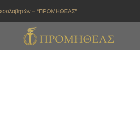
ιαμεσολαβητών – “ΠΡΟΜΗΘΕΑΣ”
σης Οικογενειακής
τεκπαίδευσης Ν.