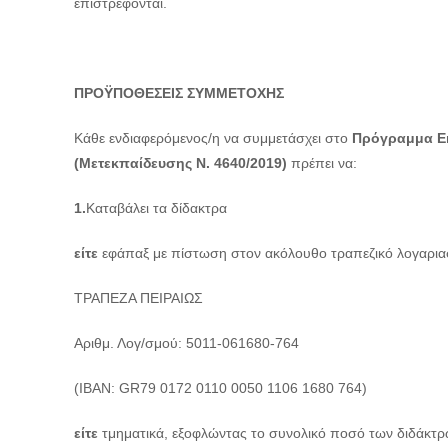
επιστρέφονται.
ΠΡΟΫΠΟΘΕΣΕΙΣ ΣΥΜΜΕΤΟΧΗΣ
Κάθε ενδιαφερόμενος/η να συμμετάσχει στο
Πρόγραμμα Εκ
(Μετεκπαίδευσης Ν. 4640/2019)
πρέπει να:
1.
Καταβάλει τα δίδακτρα
είτε
εφάπαξ με πίστωση στον ακόλουθο τραπεζικό λογαρι
ΤΡΑΠΕΖΑ ΠΕΙΡΑΙΩΣ
Αριθμ. Λογ/σμού: 5011-061680-764
(ΙΒΑΝ:
GR
79 0172 0110 0050 1106 1680 764)
είτε
τμηματικά, εξοφλώντας το συνολικό ποσό των διδάκτρω