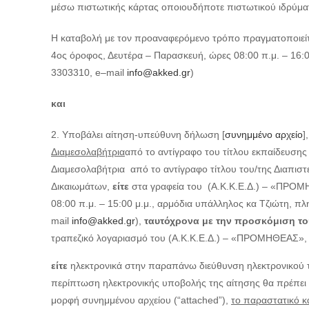
μέσω πιστωτικής κάρτας οποιουδήποτε πιστωτικού ιδρύμα
Η καταβολή με τον προαναφερόμενο τρόπο πραγματοποιείτ
4ος
όροφος, Δευτέρα – Παρασκευή, ώρες 08:00 π.μ. – 16:0
3303310,
e
–
mail
info
@
akked
.
gr
)
και
Υποβάλει αίτηση-υπεύθυνη δήλωση [
συνημμένο αρχείο
]
Διαμεσολαβήτρια
από το αντίγραφο του τίτλου εκπαίδευσης
Διαμεσολαβήτρια
από το αντίγραφο τίτλου του/της Διαπισ
Δικαιωμάτων,
είτε
στα γραφεία του
(Α.Κ.Κ.Ε.Δ.) – «ΠΡΟΜ
08:00 π.μ. – 15:00 μ.μ., αρμόδια υπάλληλος κα Τζιώτη, π
mail
info
@
akked
.
gr
),
ταυτόχρονα με την προσκόμιση τ
τραπεζικό λογαριασμό του (Α.Κ.Κ.Ε.Δ.) – «ΠΡΟΜΗΘΕΑΣ»,
είτε
ηλεκτρονικά στην παραπάνω διεύθυνση ηλεκτρονικού
περίπτωση ηλεκτρονικής υποβολής της αίτησης θα πρέπει 
μορφή συνημμένου αρχείου (“
attached
”),
το παραστατικό κ