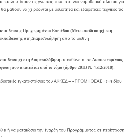
α εμπλουτίσουν τις γνώσεις τους στο νέο νομοθετικό πλαίσιο για
 θα μάθουν να χειρίζονται με δεξιότητα και εξαιρετικές τεχνικές τις
παίδευσης Προχωρημένου Επιπέδου (Μετεκπαίδευσης) στη
από το διεθνή
εκπαίδευσης στη Διαμεσολάβηση
απευθύνεται σε
παίδευσης) στη Διαμεσολάβηση
Διαπιστευμένους
φωση που απαιτείται από το νόμο (άρθρο 201Β Ν. 4512/2018).
αιδευτικές εγκαταστάσεις του ΑΚΚΕΔ – «ΠΡΟΜΗΘΕΑΣ» (Φειδίου
ει ή να ματαιώσει την έναρξη του Προγράμματος σε περίπτωση