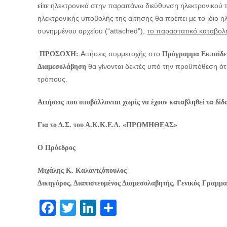
ηλεκτρονικά στην παραπάνω διεύθυνση ηλεκτρονικού
είτε
ηλεκτρονικής υποβολής της αίτησης θα πρέπει με το ίδιο 
συνημμένου αρχείου (“attached”),
το παραστατικό καταβολ
Αιτήσεις συμμετοχής στο
ΠΡΟΣΟΧΗ:
Πρόγραμμα Εκπαίδευ
θα γίνονται δεκτές υπό την προϋπόθεση ότ
Διαμεσολάβηση
τρόπους.
Αιτήσεις που υποβάλλονται χωρίς να έχουν καταβληθεί τα δί
Για το Δ.Σ. του Α.Κ.Κ.Ε.Δ. «ΠΡΟΜΗΘΕΑΣ»
Ο Πρόεδρος
Μιχάλης Κ. Καλαντζόπουλος
Δικηγόρος, Διαπιστευμένος Διαμεσολαβητής, Γενικός Γραμμα
Facebook
Twitter
LinkedIn
Μοιραστείτε