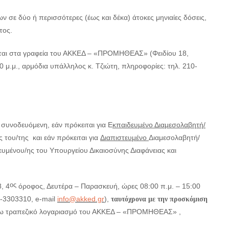
 σε δύο ή περισσότερες (έως και δέκα) άτοκες μηνιαίες δόσεις,
τος.
ται στα γραφεία του ΑΚΚΕΔ – «ΠΡΟΜΗΘΕΑΣ» (Φειδίου 18,
 μ.μ., αρμόδια υπάλληλος κ. Τζιώτη, πληροφορίες: τηλ. 210-
, συνοδευόμενη, εάν πρόκειται για Ε
κπαιδευμένο Διαμεσολαβητή/
 του/της και εάν πρόκειται για
Διαπιστευμένο
Διαμεσολαβητή/
ευμένου/ης του Υπουργείου Δικαιοσύνης Διαφάνειας και
ος
, 4
όροφος, Δευτέρα – Παρασκευή, ώρες 08:00 π.μ. – 15:00
0-3303310, e-mail
info@akked.gr
),
ταυτόχρονα με την προσκόμιση
 τραπεζικό λογαριασμό του ΑΚΚΕΔ – «ΠΡΟΜΗΘΕΑΣ» ,