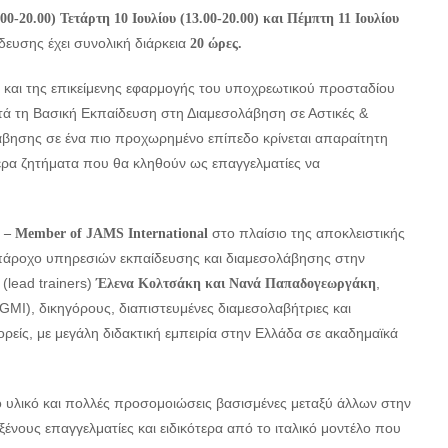
.00-20.00) Τετάρτη 10 Ιουλίου (13.00-20.00) και Πέμπτη 11 Ιουλίου
δευσης έχει συνολική διάρκεια
20 ώρες.
 και της επικείμενης εφαρμογής του υποχρεωτικού προσταδίου
ά τη Βασική Εκπαίδευση στη Διαμεσολάβηση σε Αστικές &
άβησης σε ένα πιο προχωρημένο επίπεδο κρίνεται απαραίτητη
τερα ζητήματα που θα κληθούν ως επαγγελματίες να
στο πλαίσιο της αποκλειστικής
 – Member
of
JAMS
International
πάροχο υπηρεσιών εκπαίδευσης και διαμεσολάβησης στην
(lead trainers)
,
Έλενα Κολτσάκη και Νανά Παπαδογεωργάκη
GMI), δικηγόρους, διαπιστευμένες διαμεσολαβήτριες και
ρείς, με μεγάλη διδακτική εμπειρία στην Ελλάδα σε ακαδημαϊκά
 υλικό και πολλές προσομοιώσεις βασισμένες μεταξύ άλλων στην
ξένους επαγγελματίες και ειδικότερα από το ιταλικό μοντέλο που