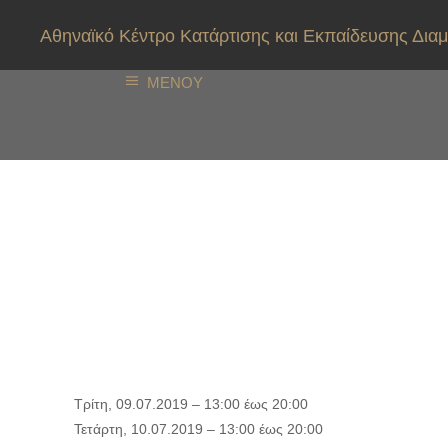
Αθηναϊκό Κέντρο Κατάρτισης και Εκπαίδευσης Δ
ΜΕΝΟΥ
Πρόγραμμα Εκπαίδε
Επιπέδου (Μετεκπαί
Διαμεσολάβηση (Ν.4
MEDIATION TRAININ
Τρίτη, 09.07.2019 –
13:00
έως
20:00
Τετάρτη, 10.07.2019 –
13:00
έως
20:00