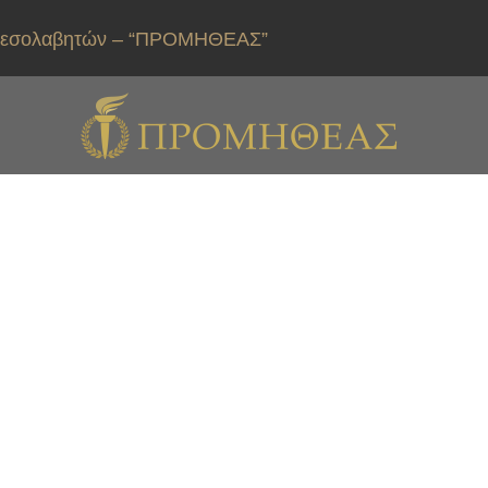
ιαμεσολαβητών – “ΠΡΟΜΗΘΕΑΣ”
υσης Προχωρημένου
δευσης) στη
512/2018) – ADVANCED
G