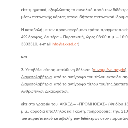
τμηματικά, εξοφλώντας το συνολικό ποσό των διδάκτρων
είτε
μέσω πιστωτικής κάρτας οποιουδήποτε πιστωτικού ιδρύμα
Η καταβολή με τον προαναφερόμενο τρόπο πραγματοποιεί
ος
4
όροφος, Δευτέρα – Παρασκευή, ώρες 08:00 π.μ. – 16:00
3303310, e-mail
info@akked.gr
)
και
Υποβάλει αίτηση-υπεύθυνη δήλωση [
συνημμένο αρχείο
]
2.
Διαμεσολαβήτρια
από το αντίγραφο του τίτλου εκπαίδευσης
Διαμεσολαβήτρια από το αντίγραφο τίτλου του/της Διαπιστ
Ανθρωπίνων Δικαιωμάτων,
στα γραφεία του ΑΚΚΕΔ – «ΠΡΟΜΗΘΕΑΣ» (Φειδίου 18
είτε
μ.μ., αρμόδια υπάλληλος κα Τζιώτη, πληροφορίες: τηλ. 21
στον παραπάνω
του παραστατικού καταβολής των διδάκτρων