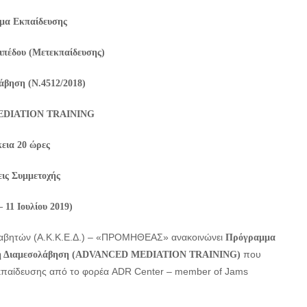
μα Εκπαίδευσης
πέδου (Μετεκπαίδευσης)
άβηση
(
Ν
.4512/2018)
DIATION TRAINING
εια 20 ώρες
ις Συμμετοχής
– 11 Ιουλίου 2019)
ολαβητών (Α.Κ.Κ.Ε.Δ.) – «ΠΡΟΜΗΘΕΑΣ» ανακοινώνει
Πρόγραμμα
που
 στη Διαμεσολάβηση (ADVANCED MEDIATION TRAINING)
Εκπαίδευσης από το φορέα ADR Center – member of Jams