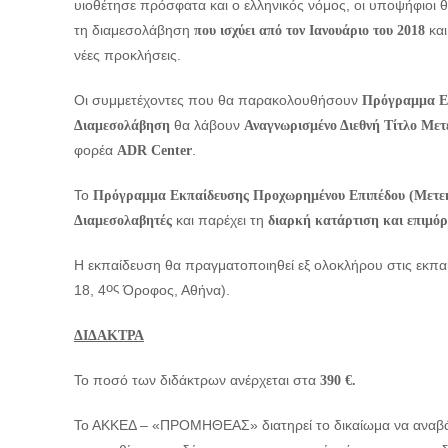
υιοθέτησε πρόσφατα και ο ελληνικός νόμος, οι υποψήφιοι θ
τη διαμεσολάβηση
και
που ισχύει από τον Ιανουάριο του 2018
νέες προκλήσεις.
Οι συμμετέχοντες που θα παρακολουθήσουν
Πρόγραμμα Εκ
θα λάβουν
Διαμεσολάβηση
Αναγνωρισμένο Διεθνή Τίτλο
Μετ
φορέα
.
ADR
Center
Το
Πρόγραμμα Εκπαίδευσης Προχωρημένου Επιπέδου (Μετεκ
και παρέχει τη
Διαμεσολαβητές
διαρκή κατάρτιση και επιμόρ
Η εκπαίδευση θα πραγματοποιηθεί εξ ολοκλήρου στις εκπ
ος
18, 4
Όροφος, Αθήνα).
ΔΙΔΑΚΤΡΑ
Το ποσό των διδάκτρων ανέρχεται στα
390 €.
Το ΑΚΚΕΔ – «ΠΡΟΜΗΘΕΑΣ» διατηρεί το δικαίωμα να αναβάλ