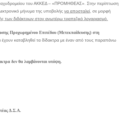
 ταχυδρομείου του ΑΚΚΕΔ – «ΠΡΟΜΗΘΕΑΣ». Στην περίπτωση
ηλεκτρονικό μήνυμα της υποβολής
να αποσταλεί,
σε μορφή
ής των διδάκτρων στον ανωτέρω τραπεζικό λογαριασμό.
σης Προχωρημένου Επιπέδου (Μετεκπαίδευσης) στη
ι έχουν καταβληθεί τα δίδακτρα με έναν από τους παραπάνω
δακτρα δεν θα λαμβάνονται υπόψη.
τέας Δ.Σ.Α.