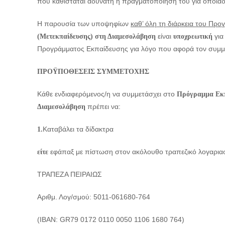
που καθίσταται αδύνατη η πραγματοποίησή του για οποιαδ
Η παρουσία των υποψηφίων
καθ’ όλη τη διάρκεια του Πρ
είναι
γι
(Μετεκπαίδευσης) στη Διαμεσολάβηση
υποχρεωτική
Προγράμματος Εκπαίδευσης για λόγο που αφορά τον συμμετ
ΠΡΟΫΠΟΘΕΣΕΙΣ ΣΥΜΜΕΤΟΧΗΣ
Κάθε ενδιαφερόμενος/η να συμμετάσχει στο
Πρόγραμμα Εκπ
πρέπει να:
Διαμεσολάβηση
Καταβάλει τα δίδακτρα
1.
εφάπαξ με πίστωση στον ακόλουθο τραπεζικό λογαρι
είτε
ΤΡΑΠΕΖΑ ΠΕΙΡΑΙΩΣ
Αριθμ. Λογ/σμού: 5011-061680-764
(ΙΒΑΝ: GR79 0172 0110 0050 1106 1680 764)