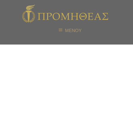
ΜΕΝΟΥ
36ος Κύκλος
Βασικής
Εκπαίδευσης
Διαμεσολαβητών
– Δηλώσεις
Συμμετοχής