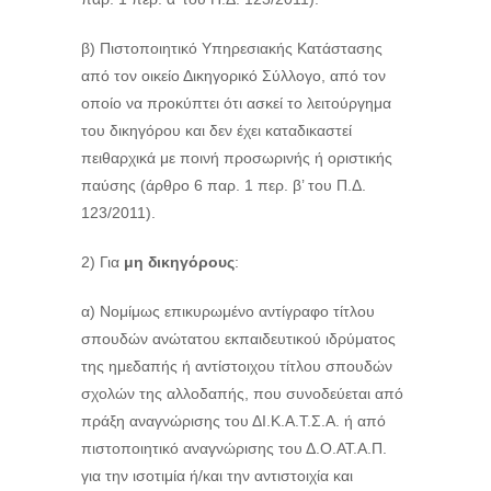
β) Πιστοποιητικό Υπηρεσιακής Κατάστασης
από τον οικείο Δικηγορικό Σύλλογο, από τον
οποίο να προκύπτει ότι ασκεί το λειτούργημα
του δικηγόρου και δεν έχει καταδικαστεί
πειθαρχικά με ποινή προσωρινής ή οριστικής
παύσης (άρθρο 6 παρ. 1 περ. β’ του Π.Δ.
123/2011).
2) Για
μη δικηγόρους
:
α) Νομίμως επικυρωμένο αντίγραφο τίτλου
σπουδών ανώτατου εκπαιδευτικού ιδρύματος
της ημεδαπής ή αντίστοιχου τίτλου σπουδών
σχολών της αλλοδαπής, που συνοδεύεται από
πράξη αναγνώρισης του ΔΙ.Κ.Α.Τ.Σ.Α. ή από
πιστοποιητικό αναγνώρισης του Δ.Ο.ΑΤ.Α.Π.
για την ισοτιμία ή/και την αντιστοιχία και