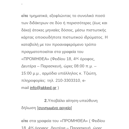
,
είτε
τμηματικά, εξοφλώντας το συνολικό ποσό
των διδάκτρων σε δύο ή περισσότερες (έως και
δέκα) άτοκες μηνιαίες δόσεις, μέσω πιστωτικής
κάρτας οποιουδήποτε πιστωτικού ιδρύματος. Η
καταβολή με τον προαναφερόμενο τρόπο
πραγματοποιείται στα γραφεία του
«ΠΡΟΜΗΘΕΑ» (Φειδίου 18, 4
όροφος,
ος
Δευτέρα – Παρασκευή, ώρες 08:00 π.μ. –
15:00 μ.μ., αρμόδια υπάλληλος κ. Τζιώτη,
πληροφορίες: τηλ. 210-3303310, e-
mail
info@akked.gr
)
2.
Υποβάλει αίτηση-υπεύθυνη
δήλωση [
συνημμένο αρχείο
]
είτε
στα γραφεία του «ΠΡΟΜΗΘΕΑ» ( Φειδίου
18, 4
όροφος, Δευτέρα – Παρασκευή, ώρες
ος