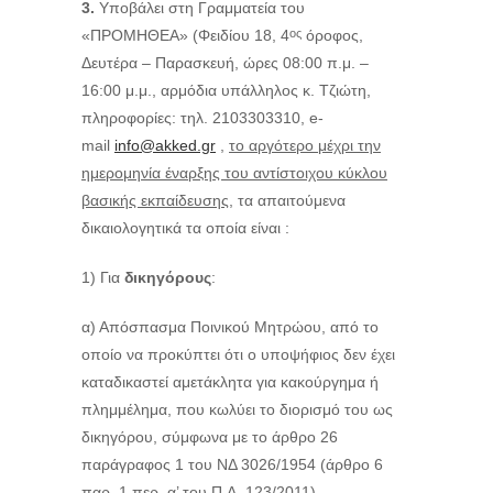
3.
Υποβάλει στη Γραμματεία του
«ΠΡΟΜΗΘΕΑ» (Φειδίου 18, 4
όροφος,
ος
Δευτέρα – Παρασκευή, ώρες 08:00 π.μ. –
16:00 μ.μ., αρμόδια υπάλληλος κ. Τζιώτη,
πληροφορίες: τηλ. 2103303310, e-
mail
info@akked.gr
,
το αργότερο μέχρι την
ημερομηνία έναρξης του αντίστοιχου κύκλου
βασικής εκπαίδευσης,
τα απαιτούμενα
δικαιολογητικά τα οποία είναι :
1) Για
δικηγόρους
:
α) Απόσπασμα Ποινικού Μητρώου, από το
οποίο να προκύπτει ότι ο υποψήφιος δεν έχει
καταδικαστεί αμετάκλητα για κακούργημα ή
πλημμέλημα, που κωλύει το διορισμό του ως
δικηγόρου, σύμφωνα με το άρθρο 26
παράγραφος 1 του ΝΔ 3026/1954 (άρθρο 6
παρ. 1 περ. α’ του Π.Δ. 123/2011).