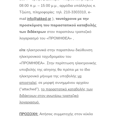
08:00 π.μ. – 15:00 μ.μ., αρμόδια υπάλληλος κ.
Τζιώτη, πληροφορίες: τηλ. 210-3303310, e-
mail
info@akked.gr
),
ταυτόχρονα με την
προσκόμιση του παραστατικού καταβολής
των διδάκτρων
στον παραπάνω τραπεζικό
λογαριασμό του «ΠΡΟΜΗΘΕΑ» ,
είτε
ηλεκτρονικά στην παραπάνω διεύθυνση
ηλεκτρονικού ταχυδρομείου του
«ΠΡΟΜΗΘΕΑ». Στην περίπτωση ηλεκτρονικής
υποβολής της αίτησης θα πρέπει με το ίδιο
ηλεκτρονικό μήνυμα της υποβολής
να
αποσταλεί,
σε μορφή συνημμένου αρχείου
(“attached”),
το παραστατικό καταβολής των
διδάκτρων στον ανωτέρω τραπεζικό
λογαριασμό.
ΠΡΟΣΟΧΗ:
Αιτήσεις συμμετοχής στον κύκλο