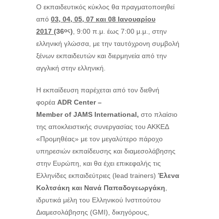
Ο εκπαιδευτικός κύκλος θα πραγματοποιηθεί
από
03, 04, 05, 07 και 08 Ιανουαρίου
2017
(36
)
, 9:00 π.μ. έως 7:00 μ.μ., στην
ος
ελληνική γλώσσα, με την ταυτόχρονη συμβολή
ξένων εκπαιδευτών και διερμηνεία από την
αγγλική στην ελληνική.
Η εκπαίδευση παρέχεται από τον διεθνή
φορέα
ADR Center –
Member
of
JAMS
International,
στο πλαίσιο
της αποκλειστικής συνεργασίας του ΑΚΚΕΔ
«Προμηθέας» με τον μεγαλύτερο πάροχο
υπηρεσιών εκπαίδευσης και διαμεσολάβησης
στην Ευρώπη, και θα έχει επικεφαλής τις
Ελληνίδες εκπαιδεύτριες (lead trainers)
Έλενα
Κολτσάκη και Νανά Παπαδογεωργάκη
,
ιδρυτικά μέλη του Ελληνικού Ινστιτούτου
Διαμεσολάβησης (GMI), δικηγόρους,