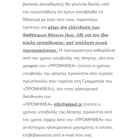
βασικής εκπαίδευσης θα γίνονται δεκτές υπό
την προϋπόθεση ότι έχουν καταβληθεί τα
δίδακτρα με έναν από τους παραπάνω
τρόπους και
μέχρι την εξάντληση των
διαθέσιμων θέσεων (έως -18) για τον ίδιο
κύκλο εκπαίδευσης, κατ’ απόλυτη σειρά
προτεραιότητας.
Η προτεραιότητα καθορίζεται
από τον χρόνο υποβολής της αίτησης, είτε στα
γραφεία του «ΠΡΟΜΗΘΕΑ» (οπότε ο χρόνος
υποβολής της αίτησης προκύπτει από σχετικό
πρωτόκολλο που τηρείται στη Γραμματεία του
«ΠΡΟΜΗΘΕΑ»), είτε στην ηλεκτρονική
διεύθυνση του
«ΠΡΟΜΗΘΕΑ»
info@akked.gr
(οπότε ο
χρόνος υποβολής της Αίτησης προκύπτει από
τον χρόνο λήψης από τον «ΠΡΟΜΗΘΕΑ» του
αντίστοιχου ηλεκτρονικού μηνύματος ο οποίος
επιβεβαιώνεται από e-mail που σας