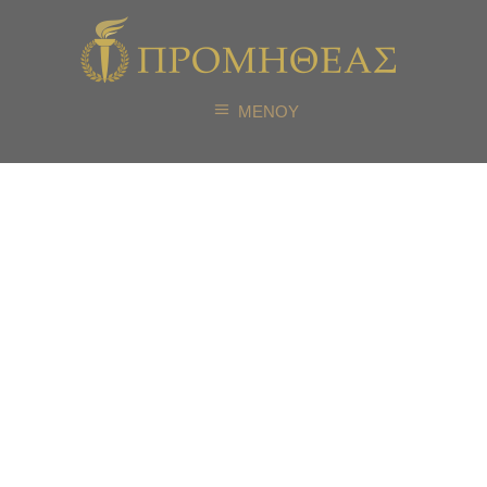
ΜΕΝΟΥ
48ος Κύκλος
Βασικής
Εκπαίδευσης
Διαμεσολαβητών
– Δηλώσεις
Συμμετοχής