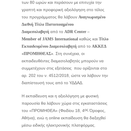
των 80 ωρών και περάσουν με επιτυχία την
γραπτή και προφορική αξιολόγηση στο τέλος
του προγράμματος θα λάβουν
Αναγνωρισμένο
Διεθνή Τίτλο Πιστοποιημένου
από το
Διαμεσολαβητή
ADR
Center –
καθώς και
Member
of
JAMS
International
Τίτλο
από το
Εκπαιδευμένου Διαμεσολαβητή
ΑΚΚΕΔ
. Στη συνέχεια, οι
«ΠΡΟΜΗΘΕΑΣ»
εκπαιδευθέντες διαμεσολαβητές μπορούν να
συμμετέχουν στις εξετάσεις που ορίζονται στο
αρ. 202 του ν. 4512/2018, ώστε να λάβουν την
διαπίστευσή τους από το ΥΔΔΑΔ.
Η εκπαίδευση και η αξιολόγηση με φυσική
παρουσία θα λάβουν χώρα στις εγκαταστάσεις
ος
του «ΠΡΟΜΗΘΕΑ» (Φειδίου 18, 4
Όροφος,
Αθήνα), ενώ η online εκπαίδευση θα διεξαχθεί
μέσω ειδικής ηλεκτρονικής πλατφόρμας.