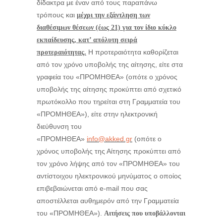
δίδακτρα με έναν από τους παραπάνω
τρόπους και
μέχρι την εξάντληση των
διαθέσιμων θέσεων (έως 21) για τον ίδιο κύκλο
εκπαίδευσης, κατ’ απόλυτη σειρά
Η προτεραιότητα καθορίζεται
προτεραιότητας.
από τον χρόνο υποβολής της αίτησης, είτε στα
γραφεία του «ΠΡΟΜΗΘΕΑ» (οπότε ο χρόνος
υποβολής της αίτησης προκύπτει από σχετικό
πρωτόκολλο που τηρείται στη Γραμματεία του
«ΠΡΟΜΗΘΕΑ»), είτε στην ηλεκτρονική
διεύθυνση του
«ΠΡΟΜΗΘΕΑ»
info@akked.gr
(οπότε ο
χρόνος υποβολής της Αίτησης προκύπτει από
τον χρόνο λήψης από τον «ΠΡΟΜΗΘΕΑ» του
αντίστοιχου ηλεκτρονικού μηνύματος ο οποίος
επιβεβαιώνεται από e-mail που σας
αποστέλλεται αυθημερόν από την Γραμματεία
του «ΠΡΟΜΗΘΕΑ»).
Αιτήσεις που υποβάλλονται