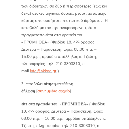
των διδάκτρων σε δύο ή περισσότερες (έως και
δέκα) άτοκες μηνιαίες δόσεις, μέσω πιστωτικής
κάρτας οποιουδήποτε πιστωτικού ιδρύματος. Η
καταβολή με τον προαναφερόμενο τρόπο
πραγματοποιείται στα γραφεία του
ος
«ΠΡΟΜΗΘΕΑ» (Φειδίου 18, 4
όροφος,
Δευτέρα – Παρασκευή, ώρες 08:00 π.μ. –
15:00 μ.μ., αρμόδια υπάλληλος κ. Τζιώτη,
πληροφορίες: τηλ. 210-3303310, e-
mail
info@akked.gr
)
Υποβάλει
2.
αίτηση-υπεύθυνη
[
συνημμένο αρχείο
]
δήλωση
είτε
( Φειδίου
στα γραφεία του «ΠΡΟΜΗΘΕΑ»
ος
18, 4
όροφος, Δευτέρα – Παρασκευή, ώρες
08:00 π.μ. – 16:00 μ.μ., αρμόδια υπάλληλος κ.
Τζιώτη, πληροφορίες: τηλ. 210-3303310, e-