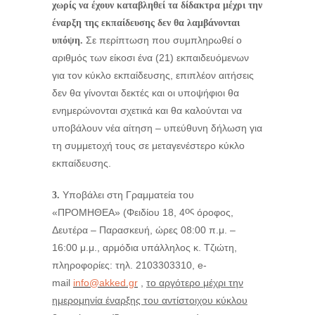
χωρίς να έχουν καταβληθεί τα δίδακτρα μέχρι την
έναρξη της εκπαίδευσης δεν θα λαμβάνονται
Σε περίπτωση που συμπληρωθεί ο
υπόψη.
αριθμός των είκοσι ένα (21) εκπαιδευόμενων
για τον κύκλο εκπαίδευσης, επιπλέον αιτήσεις
δεν θα γίνονται δεκτές και οι υποψήφιοι θα
ενημερώνονται σχετικά και θα καλούνται να
υποβάλουν νέα αίτηση – υπεύθυνη δήλωση για
τη συμμετοχή τους σε μεταγενέστερο κύκλο
εκπαίδευσης.
Υποβάλει στη Γραμματεία του
3.
ος
«ΠΡΟΜΗΘΕΑ» (Φειδίου 18, 4
όροφος,
Δευτέρα – Παρασκευή, ώρες 08:00 π.μ. –
16:00 μ.μ., αρμόδια υπάλληλος κ. Τζιώτη,
πληροφορίες: τηλ. 2103303310, e-
mail
info@akked.gr
,
το αργότερο μέχρι την
ημερομηνία έναρξης του αντίστοιχου κύκλου