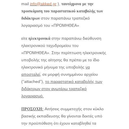
mail
info@akked.gr
),
ταυτόχρονα με την
προσκόμιση του παραστατικού καταβολής των
στον παραπάνω τραπεζικό
διδάκτρων
λογαριασμό του «ΠΡΟΜΗΘΕΑ»
είτε
στην παραπάνω διεύθυνση
ηλεκτρονικά
ηλεκτρονικού ταχυδρομείου του
«ΠΡΟΜΗΘΕΑ». Στην περίπτωση ηλεκτρονικής
υποβολής της αίτησης θα πρέπει με το ίδιο
ηλεκτρονικό μήνυμα της υποβολής
να
αποσταλεί,
σε μορφή συνημμένου αρχείου
(“attached”),
το παραστατικό καταβολής των
διδάκτρων στον ανωτέρω τραπεζικό
λογαριασμό.
Αιτήσεις συμμετοχής στον κύκλο
ΠΡΟΣΟΧΗ:
βασικής εκπαίδευσης θα γίνονται δεκτές υπό
την προϋπόθεση ότι έχουν καταβληθεί τα