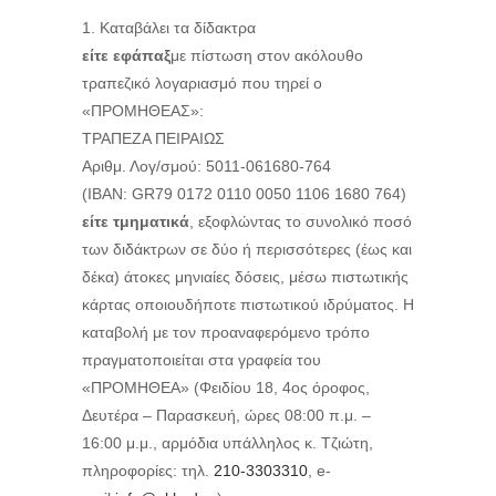
Καταβάλει τα δίδακτρα
είτε εφάπαξ
με πίστωση στον ακόλουθο
τραπεζικό λογαριασμό που τηρεί ο
«ΠΡΟΜΗΘΕΑΣ»:
ΤΡΑΠΕΖΑ ΠΕΙΡΑΙΩΣ
Αριθμ. Λογ/σμού: 5011-061680-764
(ΙΒΑΝ: GR79 0172 0110 0050 1106 1680 764)
είτε τμηματικά
, εξοφλώντας το συνολικό ποσό
των διδάκτρων σε δύο ή περισσότερες (έως και
δέκα) άτοκες μηνιαίες δόσεις, μέσω πιστωτικής
κάρτας οποιουδήποτε πιστωτικού ιδρύματος. Η
καταβολή με τον προαναφερόμενο τρόπο
πραγματοποιείται στα γραφεία του
«ΠΡΟΜΗΘΕΑ» (Φειδίου 18, 4ος όροφος,
Δευτέρα – Παρασκευή, ώρες 08:00 π.μ. –
16:00 μ.μ., αρμόδια υπάλληλος κ. Τζιώτη,
πληροφορίες: τηλ.
210-3303310
, e-