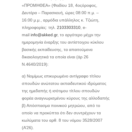
«ΠΡΟΜΗΘΕΑ» (Φειδίου 18, 4οςόροφος,
Δευτέρα – Παρασκευή, ώρες 08:00 π.μ. –
16:00 μ.μ., αρμόδια υπάλληλος κ. Τζιώτη,
πληροφορίες: τηλ.
2103303310
, e-
mail
info@akked.gr
, το αργότερο μέχρι την
ημερομηνία έναρξης του αντίστοιχου κύκλου
βασικής εκπαίδευσης, τα απαιτούμενα
δικαιολογητικά τα οποία είναι (άρ 26
Ν.4640/2019):
α) Νομίμως επικυρωμένο αντίγραφο τίτλου
σπουδών ανώτατου εκπαιδευτικού ιδρύματος
της ημεδαπής ή ισότιμου τίτλου σπουδών
φορέα αναγνωρισμένου κύρους της αλλοδαπής
β) Απόσπασμα ποινικού μητρώου, από το
οποίο να προκύπτει ότι δεν συντρέχουν τα
κωλύματα του αρθ. 8 του νόμου 3528/2007
(Α’26).