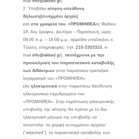
mail
info@akked.gr
)
Υποβάλει
αίτηση-υπεύθυνη
δήλωση
[συνημμένο αρχείο]
είτε
στα γραφεία του «ΠΡΟΜΗΘΕΑ»
( Φειδίου
18, 4ος όροφος, Δευτέρα – Παρασκευή, ώρες
08:00 π.μ. – 16:00 μ.μ., αρμόδια υπάλληλος κ.
Τζιώτη, πληροφορίες: τηλ.
210-3303310
, e-
mail
info@akked.gr
),
ταυτόχρονα με την
προσκόμιση του παραστατικού καταβολής
των διδάκτρων
στον παραπάνω τραπεζικό
λογαριασμό του «ΠΡΟΜΗΘΕΑ»
είτε
ηλεκτρονικά
στην παραπάνω διεύθυνση
ηλεκτρονικού ταχυδρομείου του
«ΠΡΟΜΗΘΕΑ». Στην περίπτωση ηλεκτρονικής
υποβολής της αίτησης θα πρέπει με το ίδιο
ηλεκτρονικό μήνυμα της υποβολής να
αποσταλεί, σε μορφή συνημμένου αρχείου
(“attached”), το παραστατικό καταβολής των