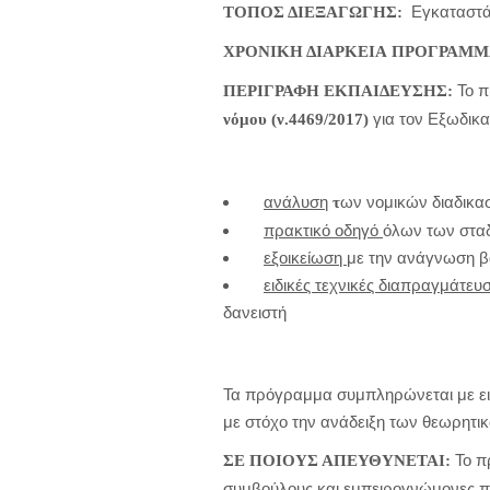
Εγκαταστά
ΤΟΠΟΣ ΔΙΕΞΑΓΩΓΗΣ:
ΧΡΟΝΙΚΗ ΔΙΑΡΚΕΙΑ
ΠΡΟΓΡΑΜΜ
Το π
ΠΕΡΙΓΡΑΦΗ ΕΚΠΑΙΔΕΥΣΗΣ:
για τον Εξωδικ
νόμου (ν.4469/2017)
ανάλυση
ων νομικών διαδικα
τ
πρακτικό οδηγό
όλων των σταδ
εξοικείωση
με την ανάγνωση β
ειδικές τεχνικές διαπραγμάτευ
δανειστή
Τα πρόγραμμα συμπληρώνεται με ειδ
με στόχο την ανάδειξη των θεωρητι
Το π
ΣΕ ΠΟΙΟΥΣ ΑΠΕΥΘΥΝΕΤΑΙ:
συμβούλους και εμπειρογνώμονες πο