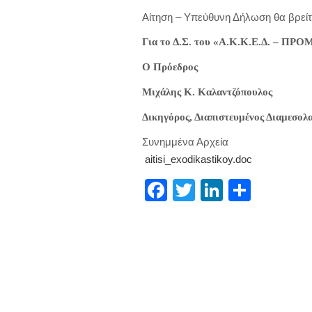
Αίτηση – Υπεύθυνη Δήλωση θα βρεί
Για το Δ.Σ. του «Α.Κ.Κ.Ε.Δ. – Π
Ο Πρόεδρος
Μιχάλης Κ. Καλαντζόπουλος
Δικηγόρος, Διαπιστευμένος Διαμεσολ
Συνημμένα Αρχεία
aitisi_exodikastikoy.doc
Facebook
Twitter
LinkedIn
Μοιρα