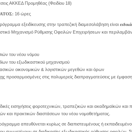
σεις ΑΚΚΕΔ Προμηθέας (Φειδίου 18)
16 ώρες
ΑΤΟΣ:
ρόγραμμα εξειδίκευσης στην τραπεζική διαμεσολάβηση είναι
ειδικά
αστικό Μηχανισμό Ρύθμισης Οφειλών Επιχειρήσεων και περιλαμβάν
σιών του νέου νόμου
ίων του εξωδικαστικού μηχανισμού
ασικών οικονομικών & λογιστικών μεγεθών και όρων
σης
προσαρμοσμένες στις πολυμερείς διαπραγματεύσεις με έμφαση στ
ικές εισηγήσεις φοροτεχνικών, τραπεζικών και ακαδημαϊκών και π
κών και πρακτικών διαστάσεων του νέου νομοθετήματος.
ρόγραμμα απευθύνεται κυρίως σε διαπιστευμένους ή εκπαιδευμένου
υ συμμετέχουν σε διαδικασίες εξωδικαστικής ρύθμισης οφειλών. Σ