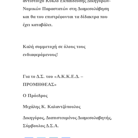
αντίστοιχο Κύκλο Εκπαίδευσης Δικηγόρων-
Νομικών Παραστατών στη Διαμεσολάβηση
και θα του επιστρέφονται τα δίδακτρα που
έχει καταβάλει.
Καλή συμμετοχή σε όλους τους
ενδιαφερόμενους!
Για το Δ.Σ. του «Α.Κ.Κ.Ε.Δ. –
ΠΡΟΜΗΘΕΑΣ»
Ο Πρόεδρος
Μιχάλης Κ. Καλαντζόπουλος
Δικηγόρος, Διαπιστευμένος Διαμεσολαβητής,
Σύμβουλος Δ.Σ.Α.