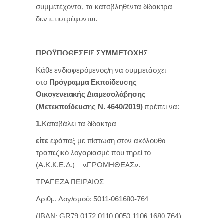
συμμετέχοντα, τα καταβληθέντα δίδακτρα
δεν επιστρέφονται.
ΠΡΟΫΠΟΘΕΣΕΙΣ ΣΥΜΜΕΤΟΧΗΣ
Κάθε ενδιαφερόμενος/η να συμμετάσχει
στο
Πρόγραμμα Εκπαίδευσης
Οικογενειακής Διαμεσολάβησης
(Μετεκπαίδευσης Ν. 4640/2019)
πρέπει να:
1.
Καταβάλει τα δίδακτρα
είτε
εφάπαξ με πίστωση στον ακόλουθο
τραπεζικό λογαριασμό που τηρεί το
(Α.Κ.Κ.Ε.Δ.) – «ΠΡΟΜΗΘΕΑΣ»:
ΤΡΑΠΕΖΑ ΠΕΙΡΑΙΩΣ
Αριθμ. Λογ/σμού: 5011-061680-764
(ΙΒΑΝ:
GR
79 0172 0110 0050 1106 1680 764)