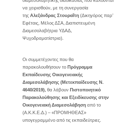
διαμεσολαβητικής διαδικασίας που καλούνται
να χειρισθούν, με τη συνεργασία
της
Αλεξάνδρας Στουραΐτη
(
Δικηγόρος παρ’
Εφέταις, Μέλος ΔΣΑ, Διαπιστευμένη
Διαμεσολαβήτρια ΥΔΑΔ,
Ψυχοδραματίστρια).
Οι συμμετέχοντες που θα
παρακολουθήσουν
το
Πρόγραμμα
Εκπαίδευσης Οικογενειακής
Διαμεσολάβησης (Μετεκπαίδευσης Ν.
4640/2019),
θα λάβουν
Πιστοποιητικό
Παρακολούθησης και
Εξειδίκευσης στην
Οικογενειακή Διαμεσολάβηση
από το
(Α.Κ.Κ.Ε.Δ.) – «ΠΡΟΜΗΘΕΑΣ»
υπογεγραμμένο από τις εκπαιδεύτριες.