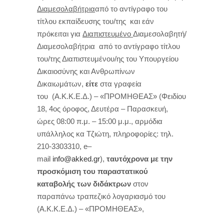
Διαμεσολαβήτρια
από το αντίγραφο του
τίτλου εκπαίδευσης του/της
και εάν
πρόκειται για
Διαπιστευμένο
Διαμεσολαβητή/
Διαμεσολαβήτρια
από το αντίγραφο τίτλου
του/της Διαπιστευμένου/ης του Υπουργείου
Δικαιοσύνης και Ανθρωπίνων
Δικαιωμάτων,
είτε
στα γραφεία
του
(Α.Κ.Κ.Ε.Δ.) – «ΠΡΟΜΗΘΕΑΣ» (Φειδίου
18, 4ος
όροφος, Δευτέρα – Παρασκευή,
ώρες 08:00 π.μ. – 15:00 μ.μ., αρμόδια
υπάλληλος κα Τζιώτη, πληροφορίες: τηλ.
210-3303310,
e
–
mail
info
@
akked
.
gr
),
ταυτόχρονα με την
προσκόμιση του παραστατικού
καταβολής των διδάκτρων
στον
παραπάνω τραπεζικό λογαριασμό του
(Α.Κ.Κ.Ε.Δ.) – «ΠΡΟΜΗΘΕΑΣ»,