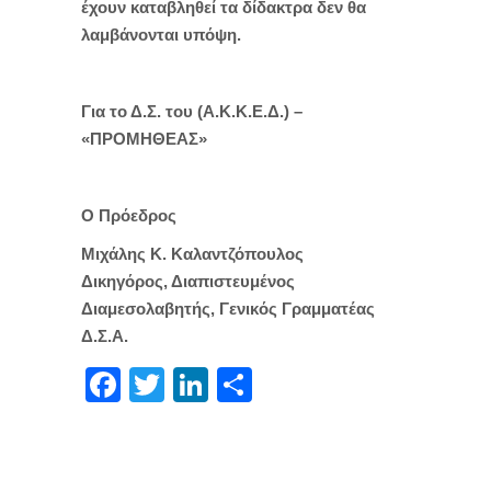
έχουν καταβληθεί τα δίδακτρα δεν θα
λαμβάνονται υπόψη.
Για το Δ.Σ. του (Α.Κ.Κ.Ε.Δ.) –
«ΠΡΟΜΗΘΕΑΣ»
Ο Πρόεδρος
Μιχάλης Κ. Καλαντζόπουλος
Δικηγόρος, Διαπιστευμένος
Διαμεσολαβητής, Γενικός Γραμματέας
Δ.Σ.Α.
Facebook
Twitter
LinkedIn
Μοιραστείτε