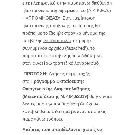
είτε
ηλεκτρονικά στην παραπάνω διεύθυνση
ηλεκτρονικού ταχυδρομείου του (Α.Κ.Κ.Ε.Δ.)
– «ΠΡΟΜΗΘΕΑΣ». Στην περίπτωση
ηλεκτρονικής υποβολής της αίτησης θα
πρέπει με το ίδιο ηλεκτρονικό μήνυμα της
υποβολής
να αποσταλεί,
σε μορφή
συνημμένου αρχείου (“
attached
”),
το
παραστατικό καταβολής των διδάκτρων
στον ανωτέρω τραπεζικό λογαριασμό.
ΠΡΟΣΟΧΗ:
Αιτήσεις συμμετοχής
στο
Πρόγραμμα Εκπαίδευσης
Οικογενειακής Διαμεσολάβησης
(Μετεκπαίδευσης Ν. 4640/2019)
θα γίνονται
δεκτές υπό την προϋπόθεση ότι έχουν
καταβληθεί τα δίδακτρα με έναν από τους
παραπάνω τρόπους.
Αιτήσεις που υποβάλλονται χωρίς να