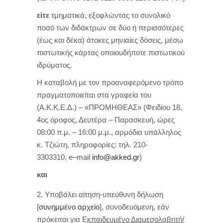
είτε
τμηματικά, εξοφλώντας το συνολικό
ποσό των διδάκτρων σε δύο ή περισσότερες
(έως και δέκα) άτοκες μηνιαίες δόσεις, μέσω
πιστωτικής κάρτας οποιουδήποτε πιστωτικού
ιδρύματος.
Η καταβολή με τον προαναφερόμενο τρόπο
πραγματοποιείται στα γραφεία του
(Α.Κ.Κ.Ε.Δ.) – «ΠΡΟΜΗΘΕΑΣ» (Φειδίου 18,
4ος
όροφος, Δευτέρα – Παρασκευή, ώρες
08:00 π.μ. – 16:00 μ.μ., αρμόδια υπάλληλος
κ. Τζιώτη, πληροφορίες: τηλ. 210-
3303310,
e
–
mail
info
@
akked
.
gr
)
και
Υποβάλει αίτηση-υπεύθυνη δήλωση
[
συνημμένο αρχείο
], συνοδευόμενη, εάν
πρόκειται για Ε
κπαιδευμένο Διαμεσολαβητή/