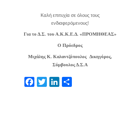
Καλή επιτυχία σε όλους τους
ενδιαφερόμενους!
Για το Δ.Σ. του Α.Κ.Κ.Ε.Δ. «ΠΡΟΜΗΘΕΑΣ»
Ο Πρόεδρος
Μιχάλης Κ. Καλαντζόπουλος
Δικηγόρος,
Σύμβουλος Δ.Σ.Α
Facebook
Twitter
LinkedIn
Μοιραστείτε