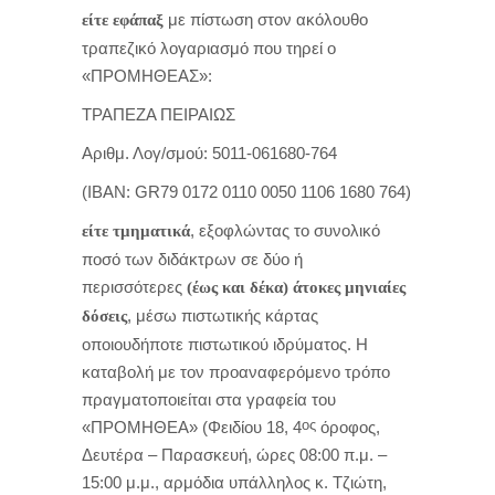
με πίστωση στον ακόλουθο
είτε
εφάπαξ
τραπεζικό λογαριασμό που τηρεί ο
«ΠΡΟΜΗΘΕΑΣ»:
ΤΡΑΠΕΖΑ ΠΕΙΡΑΙΩΣ
Αριθμ. Λογ/σμού: 5011-061680-764
(ΙΒΑΝ: GR79 0172 0110 0050 1106 1680 764)
, εξοφλώντας το συνολικό
είτε
τμηματικά
ποσό των διδάκτρων σε δύο ή
περισσότερες
(έως και δέκα) άτοκες μηνιαίες
, μέσω πιστωτικής κάρτας
δόσεις
οποιουδήποτε πιστωτικού ιδρύματος. Η
καταβολή με τον προαναφερόμενο τρόπο
πραγματοποιείται στα γραφεία του
ος
«ΠΡΟΜΗΘΕΑ» (Φειδίου 18, 4
όροφος,
Δευτέρα – Παρασκευή, ώρες 08:00 π.μ. –
15:00 μ.μ., αρμόδια υπάλληλος κ. Τζιώτη,