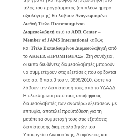
τέλος του προγράμματος (επιπλέον ημέρα
αξιολόγησης) θα λάβουν
Αναγνωρισμένο
Διεθνή Τίτλο Πιστοποιημένου
από το
Διαμεσολαβητή
ADR
Center –
καθώς
Member
of
JAMS
International
και
από
Τίτλο Εκπαιδευμένου Διαμεσολαβητή
το
. Στη συνέχεια,
ΑΚΚΕΔ «ΠΡΟΜΗΘΕΑΣ»
οι εκπαιδευθέντες διαμεσολαβητές μπορούν
να συμμετέχουν στις εξετάσεις που ορίζονται
στο αρ. 6 παρ.3 του ν. 3898/2010, ώστε να
λάβουν την διαπίστευσή τους από το ΥΔΑΔΔ.
Η ολοκλήρωση από τους υποψήφιους
διαμεσολαβητές των ανωτέρω εξετάσεων με
επιτυχία, αποτελεί προϋπόθεση για τη
μετέπειτα συμμετοχή τους στις εξετάσεις
διαπίστευσης διαμεσολαβητών του
Υπουργείου Δικαιοσύνης, Διαφάνειας και