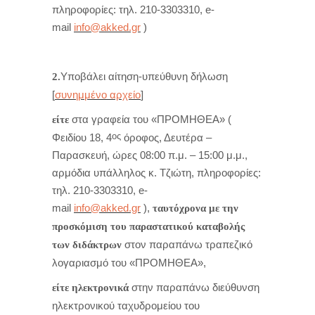
πληροφορίες: τηλ. 210-3303310, e-
mail
info@akked.gr
)
Υποβάλει αίτηση-υπεύθυνη δήλωση
2.
[
συνημμένο αρχείο
]
στα γραφεία του «ΠΡΟΜΗΘΕΑ» (
είτε
ος
Φειδίου 18, 4
όροφος, Δευτέρα –
Παρασκευή, ώρες 08:00 π.μ. – 15:00 μ.μ.,
αρμόδια υπάλληλος κ. Τζιώτη, πληροφορίες:
τηλ. 210-3303310, e-
mail
info@akked.gr
),
ταυτόχρονα με την
προσκόμιση του παραστατικού καταβολής
στον παραπάνω τραπεζικό
των διδάκτρων
λογαριασμό του «ΠΡΟΜΗΘΕΑ»,
στην παραπάνω διεύθυνση
είτε
ηλεκτρονικά
ηλεκτρονικού ταχυδρομείου του