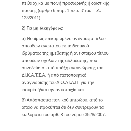
πειθαρχικά με ποινή προσωρινής ή οριστικής
παύσης (άρθρο 6 παρ. 1 περ. β’ του Π.Δ.
123/2011).
2) Για
:
μη δικηγόρους
α) Νομίμως επικυρωμένο αντίγραφο τίτλου
σπουδών ανώτατου εκπαιδευτικού
ιδρύματος της ημεδαπής ή αντίστοιχου τίτλου
σπουδών σχολών της αλλοδαπής, που
συνοδεύεται από πράξη αναγνώρισης του
ΔΙ.Κ.Α.Τ.Σ.Α. ή από πιστοποιητικό
αναγνώρισης του Δ.Ο.ΑΤ.Α.Π. για την
ισοτιμία ή/και την αντιστοιχία και
β) Απόσπασμα ποινικού μητρώου, από το
οποίο να προκύπτει ότι δεν συντρέχουν τα
κωλύματα του αρθ. 8 του νόμου 3528/2007.