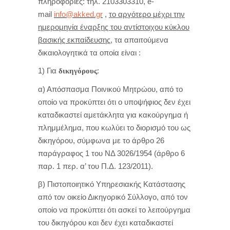
πληροφορίες: τηλ. 2103303310, e-
mail
info@akked.gr
,
το αργότερο μέχρι την
ημερομηνία έναρξης του αντίστοιχου κύκλου
βασικής εκπαίδευσης,
τα απαιτούμενα
δικαιολογητικά τα οποία είναι :
1) Για
:
δικηγόρους
α) Απόσπασμα Ποινικού Μητρώου, από το
οποίο να προκύπτει ότι ο υποψήφιος δεν έχει
καταδικαστεί αμετάκλητα για κακούργημα ή
πλημμέλημα, που κωλύει το διορισμό του ως
δικηγόρου, σύμφωνα με το άρθρο 26
παράγραφος 1 του ΝΔ 3026/1954 (άρθρο 6
παρ. 1 περ. α’ του Π.Δ. 123/2011).
β) Πιστοποιητικό Υπηρεσιακής Κατάστασης
από τον οικείο Δικηγορικό Σύλλογο, από τον
οποίο να προκύπτει ότι ασκεί το λειτούργημα
του δικηγόρου και δεν έχει καταδικαστεί