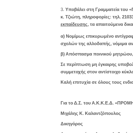
Υποβάλει στη Γραμματεία του 
κ. Τζιώτη, πληροφορίες: τηλ. 2103
εκπαίδευσης,
τα απαιτούμενα δικαι
α) Νομίμως επικυρωμένο αντίγραφ
σχολών της αλλοδαπής, νόμιμα α
β) Απόσπασμα ποινικού μητρώου, α
Σε περίπτωση μη έγκαιρης υποβο
συμμετοχής στον αντίστοιχο κύκλ
Καλή επιτυχία σε όλους τους ενδ
Για το Δ.Σ. του Α.Κ.Κ.Ε.Δ. «ΠΡΟ
Μιχάλης Κ. Καλαντζόπουλος
Δικηγόρος