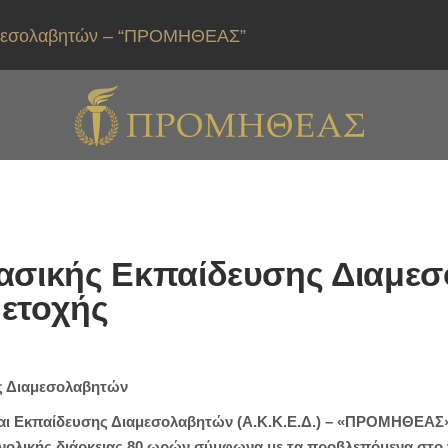
ιαμεσολαβητών – “ΠΡΟΜΗΘΕΑΣ”
ασικής Εκπαίδευσης Διαμε
ετοχής
ς Διαμεσολαβητών
και Εκπαίδευσης Διαμεσολαβητών (Α.Κ.Κ.Ε.Δ.) – «ΠΡΟΜΗΘΕΑΣ»
ολικής διάρκειας 80 ωρών σύμφωνα με τα προβλεπόμενα στο ν