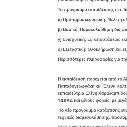
Το πρόγραμμα εκπαίδευσης στη δι
α) Προπαρασκευαστική: Μελέτη υλ
β) Βασική: Παρακολούθηση δια φυσι
γ) Ενισχυτική: Εξ’ αποστάσεως ε
δ) Εξεταστική: Ολοκλήρωση και εξ
Περισσότερες πληροφορίες για την
Η εκπαίδευση παρέχεται από το ΑΚ
Παπαδογεωργάκη και Έλενα Κολτσά
εκπαιδεύτρια Ελένη Χαραλαμπίδου,
ΥΔΔΑΔ και ξένους φορείς, με μεγά
Το νέο πρόγραμμα κατάρτισης ενσ
τεχνικές διαμεσολάβησης, προσομ