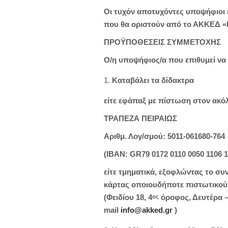
Οι τυχόν αποτυχόντες υποψήφιοι 
που θα οριστούν από το ΑΚΚΕΔ «
ΠΡΟΫΠΟΘΕΣΕΙΣ ΣΥΜΜΕΤΟΧΗΣ
Ο/η υποψήφιος/α που επιθυμεί να
Καταβάλει τα δίδακτρα
είτε εφάπαξ
με πίστωση στον ακό
ΤΡΑΠΕΖΑ ΠΕΙΡΑΙΩΣ
Αριθμ. Λογ/σμού: 5011-061680-764
(ΙΒΑΝ: GR79 0172 0110 0050 1106 1
είτε τμηματικά,
εξοφλώντας το συνο
κάρτας οποιουδήποτε πιστωτικού
(Φειδίου 18, 4
όροφος, Δευτέρα – 
ος
mail
info@akked.gr
)