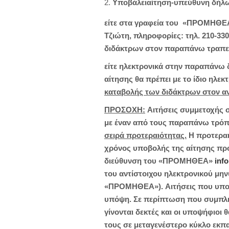
Υποβάλειαίτηση-υπεύθυνη δήλ
είτε στα γραφεία του «ΠΡΟΜΗΘΕΑ»
Τζιώτη, πληροφορίες: τηλ. 210-330
διδάκτρων στον παραπάνω τραπ
είτε ηλεκτρονικά στην παραπάνω
αίτησης θα πρέπει με το ίδιο ηλε
καταβολής των διδάκτρων στον α
ΠΡΟΣΟΧΗ:
Αιτήσεις συμμετοχής σ
με έναν από τους παραπάνω τρόπ
σειρά προτεραιότητας.
Η προτεραι
χρόνος υποβολής της αίτησης προ
διεύθυνση του «ΠΡΟΜΗΘΕΑ»
inf
του αντίστοιχου ηλεκτρονικού μη
«ΠΡΟΜΗΘΕΑ»). Αιτήσεις που υποβά
υπόψη. Σε περίπτωση που συμπληρω
γίνονται δεκτές και οι υποψήφιοι
τους σε μεταγενέστερο κύκλο εκπ