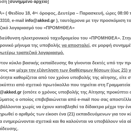
ωση [
συνημμένο αρχείο
]
 ( Φειδίου 18, 4
όροφος, Δευτέρα – Παρασκευή, ώρες 08:00 π.
ος
3310, e-mail
info@akked.gr
), ταυτόχρονα με την προσκόμιση τ
εζικό λογαριασμό του «ΠΡΟΜΗΘΕΑ»
 διεύθυνση ηλεκτρονικού ταχυδρομείου του «ΠΡΟΜΗΘΕΑ». Στη
κτρονικό μήνυμα της υποβολής
να αποσταλεί,
σε μορφή συνημμέν
νωτέρω τραπεζικό λογαριασμό.
τον κύκλο βασικής εκπαίδευσης θα γίνονται δεκτές υπό την πρ
ους και
μέχρι την εξάντληση των διαθέσιμων θέσεων (έως 21) γ
ότητα καθορίζεται από τον χρόνο υποβολής της αίτησης, είτε
κύπτει από σχετικό πρωτόκολλο που τηρείται στη Γραμματεία
o@akked.gr
(οπότε ο χρόνος υποβολής της Αίτησης προκύπτε
νύματος ο οποίος επιβεβαιώνεται από e-mail που σας αποστέλλ
λλονται χωρίς να έχουν καταβληθεί τα δίδακτρα μέχρι την έν
θεί ο αριθμός των είκοσι ένα (21) εκπαιδευόμενων για τον κύ
 θα ενημερώνονται σχετικά και θα καλούνται να υποβάλουν νέα
αίδευσης.