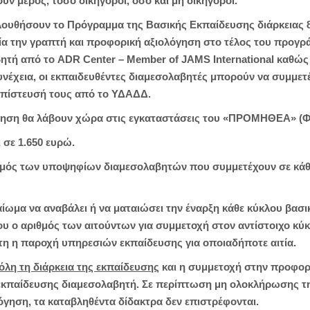
ν μέρος, τόσο δικηγόροι, όσο και μη δικηγόροι.
λουθήσουν το Πρόγραμμα της Βασικής Εκπαίδευσης διάρκειας 
α την γραπτή και προφορική αξιολόγηση στο τέλος του προγρ
ητή από το ADR Center – Member of JAMS International καθώς
εια, οι εκπαιδευθέντες διαμεσολαβητές μπορούν να συμμετέχο
ιαπίστευσή τους από το ΥΔΑΔΔ.
γηση θα λάβουν χώρα στις εγκαταστάσεις του «ΠΡΟΜΗΘΕΑ» (Φε
 σε 1.650 ευρώ.
ιθμός των υποψηφίων διαμεσολαβητών που συμμετέχουν σε κάθ
ωμα να αναβάλει ή να ματαιώσει την έναρξη κάθε κύκλου βασ
 ο αριθμός των αιτούντων για συμμετοχή στον αντίστοιχο κύκλο 
η η παροχή υπηρεσιών εκπαίδευσης για οποιαδήποτε αιτία.
 όλη τη διάρκεια της εκπαίδευσης
και η συμμετοχή στην προφορι
εκπαίδευσης διαμεσολαβητή. Σε περίπτωση μη ολοκλήρωσης τ
όγηση, τα καταβληθέντα δίδακτρα δεν επιστρέφονται.