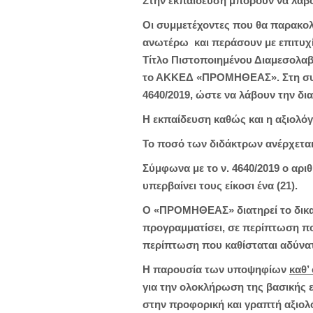
Στην εκπαίδευση μπορούν να λάβου
Οι συμμετέχοντες που θα παρακο
ανωτέρω και περάσουν με επιτυχί
Τίτλο Πιστοποιημένου Διαμεσολαβ
το ΑΚΚΕΔ «ΠΡΟΜΗΘΕΑΣ». Στη συνέχ
4640/2019, ώστε να λάβουν την δ
Η εκπαίδευση καθώς και η αξιολό
Το ποσό των διδάκτρων ανέρχεται
Σύμφωνα με το ν. 4640/2019 ο αρ
υπερβαίνει τους είκοσι ένα (21).
Ο «ΠΡΟΜΗΘΕΑΣ» διατηρεί το δικαί
προγραμματίσει, σε περίπτωση που
περίπτωση που καθίσταται αδύνατ
Η παρουσία των υποψηφίων
καθ’
για την ολοκλήρωση της βασικής 
στην προφορική και γραπτή αξιολ