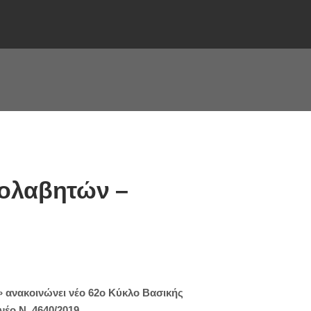
σολαβητών –
 ανακοινώνει νέο 62o Κύκλο Βασικής
έο Ν. 4640/2019