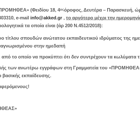
«ΠΡΟΜΗΘΕΑ» (Φειδίου 18, 4
όροφος, Δευτέρα – Παρασκευή, ώρε
ος
303310, e-mail
info@akked.gr
,
το αργότερο μέχρι την ημερομηνί
ολογητικά τα οποία είναι (άρ 200 Ν.4512/2018):
ο τίτλου σπουδών ανώτατου εκπαιδευτικού ιδρύματος της ημ
ναγνωρισμένου στην ημεδαπή
πό το οποίο να προκύπτει ότι δεν συντρέχουν τα κωλύματα του
λής των ανωτέρω εγγράφων στη Γραμματεία του «ΠΡΟΜΗΘΕΑ» 
ο βασικής εκπαίδευσης.
ιαφερόμενους!
ΜΗΘΕΑΣ»