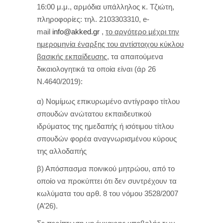
16:00 μ.μ., αρμόδια υπάλληλος κ. Τζιώτη,
πληροφορίες: τηλ. 2103303310, e-
mail
info@akked.gr
,
το αργότερο μέχρι την
ημερομηνία έναρξης του αντίστοιχου κύκλου
βασικής εκπαίδευσης,
τα απαιτούμενα
δικαιολογητικά τα οποία είναι (άρ 26
Ν.4640/2019):
α) Νομίμως επικυρωμένο αντίγραφο τίτλου
σπουδών ανώτατου εκπαιδευτικού
ιδρύματος της ημεδαπής ή ισότιμου τίτλου
σπουδών φορέα αναγνωρισμένου κύρους
της αλλοδαπής
β) Απόσπασμα ποινικού μητρώου, από το
οποίο να προκύπτει ότι δεν συντρέχουν τα
κωλύματα του αρθ. 8 του νόμου 3528/2007
(Α’26).