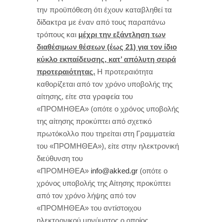
την προϋπόθεση ότι έχουν καταβληθεί τα
δίδακτρα με έναν από τους παραπάνω
τρόπους και
μέχρι την εξάντληση των
διαθέσιμων θέσεων (έως 21) για τον ίδιο
κύκλο εκπαίδευσης, κατ’ απόλυτη σειρά
προτεραιότητας.
Η προτεραιότητα
καθορίζεται από τον χρόνο υποβολής της
αίτησης, είτε στα γραφεία του
«ΠΡΟΜΗΘΕΑ» (οπότε ο χρόνος υποβολής
της αίτησης προκύπτει από σχετικό
πρωτόκολλο που τηρείται στη Γραμματεία
του «ΠΡΟΜΗΘΕΑ»), είτε στην ηλεκτρονική
διεύθυνση του
«ΠΡΟΜΗΘΕΑ»
info@akked.gr
(οπότε ο
χρόνος υποβολής της Αίτησης προκύπτει
από τον χρόνο λήψης από τον
«ΠΡΟΜΗΘΕΑ» του αντίστοιχου
ηλεκτρονικού μηνύματος ο οποίος