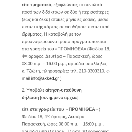
είτε τμηματικά,
εξοφλώντας το συνολικό
ποσό των διδάκτρων σε δύο ή περισσότερες
(έως και δέκα) άτοκες μηνιαίες δόσεις, μέσω
πιστωτικής κάρτας οποιουδήποτε πιστωτικού
ιδρύματος. Η καταβολή με τον
προαναφερόμενο τρόπο πραγματοποιείται
στα γραφεία του «ΠΡΟΜΗΘΕΑ» (Φειδίου 18,
4
όροφος, Δευτέρα – Παρασκευή, ώρες
ος
08:00 π.μ. – 16:00 μ.μ., αρμόδια υπάλληλος
κ. Τζιώτη, πληροφορίες: τηλ. 210-3303310, e-
mail
info@akked.gr
)
Υποβάλει
αίτηση-υπεύθυνη
δήλωση
[
συνημμένο αρχείο
]
είτε
στα γραφεία του «ΠΡΟΜΗΘΕΑ»
(
Φειδίου 18, 4
όροφος, Δευτέρα –
ος
Παρασκευή, ώρες 08:00 π.μ. – 16:00 μ.μ.,
αρμόδια υπάλληλος κ. Τζιώτη, πληροφορίες: