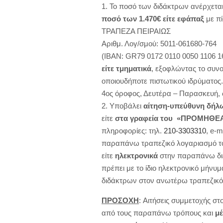
Το ποσό των διδάκτρων ανέρχετα
ποσό των 1.470€ είτε εφάπαξ
με π
ΤΡΑΠΕΖΑ ΠΕΙΡΑΙΩΣ
Αριθμ. Λογ/σμού: 5011-061680-764
(ΙΒΑΝ: GR79 0172 0110 0050 1106 1
είτε τμηματικά
, εξοφλώντας το συνο
οποιουδήποτε πιστωτικού ιδρύματο
4ος όροφος, Δευτέρα – Παρασκευή, ώ
Υποβάλει
αίτηση-υπεύθυνη δήλ
είτε
στα γραφεία του «ΠΡΟΜΗΘΕ
πληροφορίες: τηλ.
210-3303310
, e-m
παραπάνω τραπεζικό λογαριασμό
είτε
ηλεκτρονικά
στην παραπάνω δι
πρέπει με το ίδιο ηλεκτρονικό μήνυ
διδάκτρων στον ανωτέρω τραπεζικό
ΠΡΟΣΟΧΗ
: Αιτήσεις συμμετοχής στ
από τους παραπάνω τρόπους και
μέ