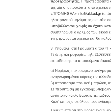
προτεραιότητας.
Η προτεραιότητα κ
της αίτησης προκύπτει από σχετικό
«ΠΡΟΜΗΘΕΑ»
info@akked.gr
(οπότ
ηλεκτρονικού μηνύματος ο οποίος 
υποβάλλονται χωρίς να έχουν κατ
συμπληρωθεί ο αριθμός των είκοσι έν
ενημερώνονται σχετικά και θα καλο
Υποβάλει στη Γραμματεία του «ΠΡ
Τζιώτη, πληροφορίες: τηλ.
21033033
εκπαίδευσης, τα απαιτούμενα δικαιολ
α) Νομίμως επικυρωμένο αντίγραφο 
αναγνωρισμένου κύρους της αλλοδ
β) Απόσπασμα ποινικού μητρώου, από
Σε περίπτωση μη έγκαιρης υποβολή
αντίστοιχο κύκλο βασικής εκπαίδευσ
Καλή επιτυχία σε όλους τους ενδιαφ
Σημειώνεται ότι στο Φορέα έχουν λη