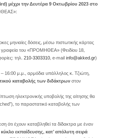
ird) μέχρι την Δευτέρα 9 Οκτωβρίου 2023 στο
ΜΗΘΕΑΣ»:
οκες μηνιαίες δόσεις, μέσω πιστωτικής κάρτας
α γραφεία του «ΠΡΟΜΗΘΕΑ» (Φειδίου 18,
ορίες: τηλ.
210-3303310
, e-mail
info@akked.gr
)
 – 16:00 μ.μ., αρμόδια υπάλληλος κ. Τζιώτη,
τικού καταβολής των διδάκτρων
στον
τωση ηλεκτρονικής υποβολής της αίτησης θα
ached”), το παραστατικό καταβολής των
εση ότι έχουν καταβληθεί τα δίδακτρα με έναν
ο κύκλο εκπαίδευσης, κατ’ απόλυτη σειρά