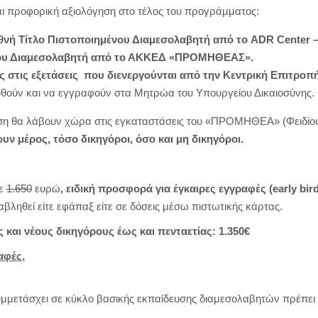
αι προφορική αξιολόγηση στο τέλος του προγράμματος:
νή Τίτλο Πιστοποιημένου Διαμεσολαβητή από το ADR Center – 
νου Διαμεσολαβητή από το ΑΚΚΕΔ «ΠΡΟΜΗΘΕΑΣ».
 στις εξετάσεις που διενεργούνται από την Κεντρική Επιτρο
υθούν και να εγγραφούν στα Μητρώα του Υπουργείου Δικαιοσύνης.
ση θα λάβουν χώρα στις εγκαταστάσεις του «ΠΡΟΜΗΘΕΑ» (Φειδίου
ν μέρος, τόσο δικηγόροι, όσο και μη δικηγόροι.
σε
1.650
ευρώ
, ειδική προσφορά για έγκαιρες εγγραφές (early
bir
αβληθεί είτε εφάπαξ είτε σε δόσεις μέσω πιστωτικής κάρτας.
και νέους δικηγόρους έως και πενταετίας: 1.350€
αφές.
υμμετάσχει σε κύκλο βασικής εκπαίδευσης διαμεσολαβητών πρέπει 