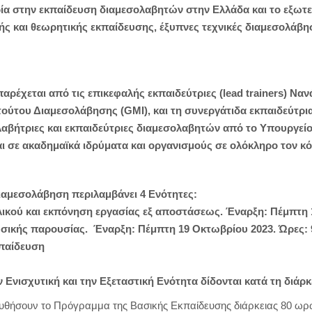
ία στην εκπαίδευση διαμεσολαβητών στην Ελλάδα και το εξωτερ
ής και θεωρητικής εκπαίδευσης, έξυπνες τεχνικές διαμεσολάβ
παρέχεται από τις επικεφαλής εκπαιδεύτριες (lead
trainers) Να
ιτούτου Διαμεσολάβησης (GMI), και τη συνεργάτιδα εκπαιδεύτρι
λαβήτριες και εκπαιδεύτριες διαμεσολαβητών από το Υπουργείο 
αι σε ακαδημαϊκά ιδρύματα και οργανισμούς σε ολόκληρο τον κ
αμεσολάβηση περιλαμβάνει 4 Ενότητες:
ικού και εκπόνηση εργασίας εξ αποστάσεως. Έναρξη: Πέμπτη
σικής παρουσίας. Έναρξη: Πέμπτη 19 Οκτωβρίου 2023. Ώρες: 9:
κπαίδευση
 Ενισχυτική και την Εξεταστική Ενότητα δίδονται κατά τη διάρ
υθήσουν το Πρόγραμμα της Βασικής Εκπαίδευσης διάρκειας 80 ωρ