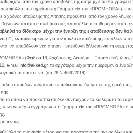
αθορίζεται από τον χρόνο υποβολής της αίτησης, είτε στα γραφ
 πρωτόκολλο που τηρείται στη Γραμματεία του «ΠΡΟΜΗΘΕΑ»), είτε 
ε ο χρόνος υποβολής της Αίτησης προκύπτει από τον χρόνο λήψη
επιβεβαιώνεται από e-mail που σας αποστέλλεται αυθημερόν από
αβληθεί τα δίδακτρα μέχρι την έναρξη της εκπαίδευσης δεν θα
α (21) εκπαιδευόμενων για τον κύκλο εκπαίδευσης, επιπλέον αιτήσε
ύνται να υποβάλουν νέα αίτηση – υπεύθυνη δήλωση για τη συμμετο
ΟΜΗΘΕΑ» (Φειδίου 18, 4οςόροφος, Δευτέρα – Παρασκευή, ώρες 08:
10
, e-mail
info@akked.gr
, το αργότερο μέχρι την ημερομηνία έναρξη
ογητικά τα οποία είναι (άρ 26 Ν.4640/2019):
τίτλου σπουδών ανώτατου εκπαιδευτικού ιδρύματος της ημεδαπής 
απής
 το οποίο να προκύπτει ότι δεν συντρέχουν τα κωλύματα του αρθ. 
ς των ανωτέρω εγγράφων στη Γραμματεία του «ΠΡΟΜΗΘΕΑ» ο υπο
ης.
ερόμενους!
φθεί όλα τα αναγκαία μέτρα για την προστασία της υγείας όλων κ