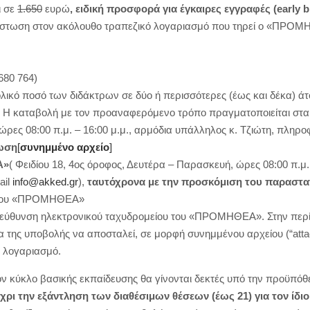
ι σε
1.650
ευρώ
, ειδική προσφορά για έγκαιρες εγγραφές (early
b
ίστωση στον ακόλουθο τραπεζικό λογαριασμό που τηρεί ο «ΠΡΟ
680 764)
λικό ποσό των διδάκτρων σε δύο ή περισσότερες (έως και δέκα) άτ
ς. Η καταβολή με τον προαναφερόμενο τρόπο πραγματοποιείται στ
ρες 08:00 π.μ. – 16:00 μ.μ., αρμόδια υπάλληλος κ. Τζιώτη, πληροφ
ωση
[
συνημμένο αρχείο
]
Α»
( Φειδίου 18, 4ος όροφος, Δευτέρα – Παρασκευή, ώρες 08:00 π.μ.
ail
info@akked.gr
),
ταυτόχρονα με την προσκόμιση του παραστα
 του «ΠΡΟΜΗΘΕΑ»
εύθυνση ηλεκτρονικού ταχυδρομείου του «ΠΡΟΜΗΘΕΑ». Στην περίπ
μα της υποβολής να αποσταλεί, σε μορφή συνημμένου αρχείου (“att
 λογαριασμό.
ον κύκλο βασικής εκπαίδευσης θα γίνονται δεκτές υπό την προϋπόθ
χρι την εξάντληση των διαθέσιμων θέσεων (έως 21) για τον ίδι