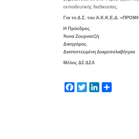
εκπαιδευτικής διαδικασίας.
Για το Δ.Σ. του Α.Κ.Κ.Ε.Δ. «ΠΡΟ
Η Πρόεδρος
Άννα Ζουρνατζή
Δικηγόρος
Διαπιστευμένη Διαμεσολαβήτρια
Μέλος ΔΣ ΔΣΑ
Facebook
Twitter
LinkedIn
Μοιρα