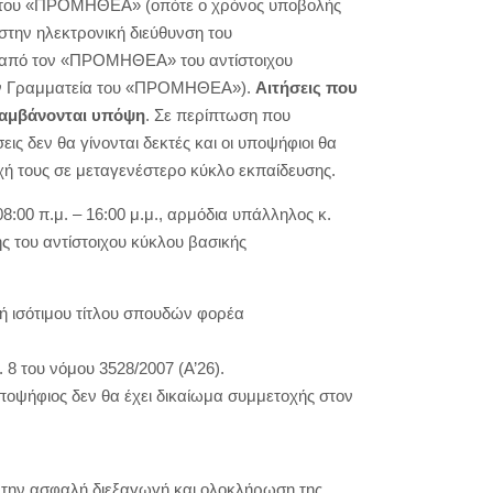
εία του «ΠΡΟΜΗΘΕΑ» (οπότε ο χρόνος υποβολής
στην ηλεκτρονική διεύθυνση του
ς από τον «ΠΡΟΜΗΘΕΑ» του αντίστοιχου
 την Γραμματεία του «ΠΡΟΜΗΘΕΑ»).
Αιτήσεις που
 λαμβάνονται υπόψη
. Σε περίπτωση που
ις δεν θα γίνονται δεκτές και οι υποψήφιοι θα
χή τους σε μεταγενέστερο κύκλο εκπαίδευσης.
00 π.μ. – 16:00 μ.μ., αρμόδια υπάλληλος κ.
ς του αντίστοιχου κύκλου βασικής
ή ισότιμου τίτλου σπουδών φορέα
8 του νόμου 3528/2007 (Α’26).
ψήφιος δεν θα έχει δικαίωμα συμμετοχής στον
αι την ασφαλή διεξαγωγή και ολοκλήρωση της