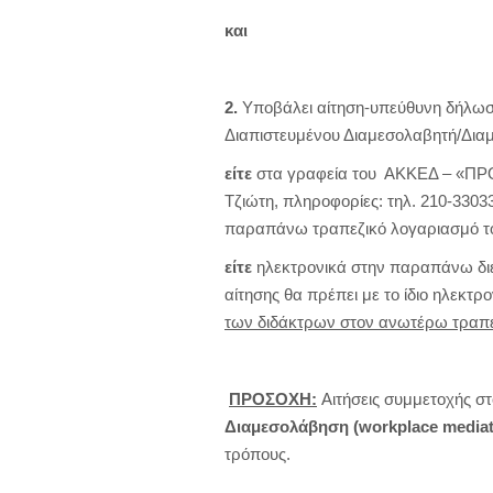
και
2.
Υποβάλει αίτηση-υπεύθυνη δήλωσ
Διαπιστευμένου Διαμεσολαβητή/Διαμ
είτε
στα γραφεία του ΑΚΚΕΔ – «ΠΡ
Τζιώτη, πληροφορίες: τηλ. 210-3303
παραπάνω τραπεζικό λογαριασμό 
είτε
ηλεκτρονικά στην παραπάνω δι
αίτησης θα πρέπει με το ίδιο ηλεκτ
των διδάκτρων στον ανωτέρω τραπε
ΠΡΟΣΟΧΗ:
Αιτήσεις συμμετοχής 
Διαμεσολάβηση
(
workplace
mediat
τρόπους.