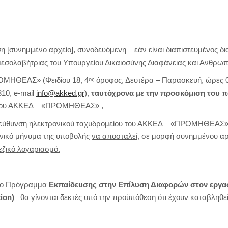
η [
συνημμένο αρχείο
], συνοδευόμενη – εάν είναι διαπιστευμένος δ
εσολαβήτριας του Υπουργείου Δικαιοσύνης Διαφάνειας και Ανθρω
ΟΜΗΘΕΑΣ» (Φειδίου 18, 4
όροφος, Δευτέρα – Παρασκευή, ώρες 08
ος
310, e-mail
info@akked.gr
),
ταυτόχρονα με την προσκόμιση του 
του ΑΚΚΕΔ – «ΠΡΟΜΗΘΕΑΣ» ,
εύθυνση ηλεκτρονικού ταχυδρομείου του ΑΚΚΕΔ – «ΠΡΟΜΗΘΕΑΣ». 
ρονικό μήνυμα της υποβολής
να αποσταλεί,
σε μορφή συνημμένου αρχ
ζικό λογαριασμό.
στο Πρόγραμμα
Εκπαίδευσης στην Επίλυση Διαφορών στον εργα
ion
)
θα γίνονται δεκτές υπό την προϋπόθεση ότι έχουν καταβληθε