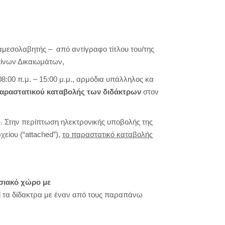
ιαμεσολαβητής – από αντίγραφο τίτλου του/της
πίνων Δικαιωμάτων,
:00 π.μ. – 15:00 μ.μ., αρμόδια υπάλληλος κα
παραστατικού καταβολής των διδάκτρων
στον
Στην περίπτωση ηλεκτρονικής υποβολής της
είου (“attached”),
το παραστατικό καταβολής
σιακό χώρο με
ί τα δίδακτρα με έναν από τους παραπάνω