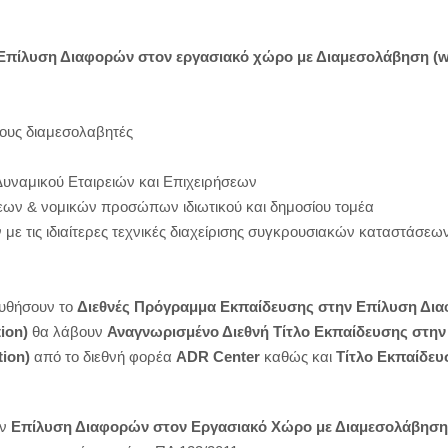
Επίλυση Διαφορών στον εργασιακό χώρο με Διαμεσολάβηση
(
w
νους διαμεσολαβητές
υναμικού Εταιρειών και Επιχειρήσεων
σεων & νομικών προσώπων ιδιωτικού και δημοσίου τομέα
 με τις ιδιαίτερες τεχνικές διαχείρισης συγκρουσιακών καταστάσε
ουθήσουν το
Διεθνές Πρόγραμμα Εκπαίδευσης στην Επίλυση Δια
ion
)
θα λάβουν
Αναγνωρισμένο Διεθνή Τίτλο Εκπαίδευσης
στην
tion)
από το διεθνή φορέα
ADR
Center
καθώς και
Τίτλο Εκπαίδε
ην
Επίλυση Διαφορών στον
Eργασιακό Χώρο με Διαμεσολάβησ