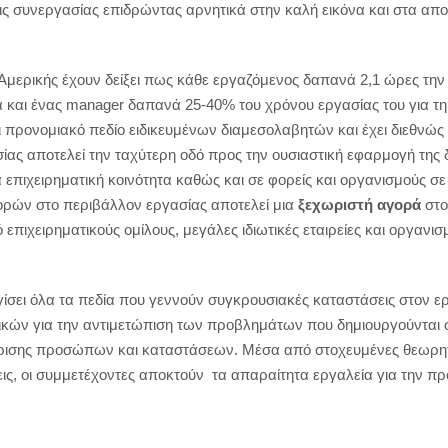
σεις συνεργασίας επιδρώντας αρνητικά στην καλή εικόνα και στα α
ης Αμερικής έχουν δείξει πως κάθε εργαζόμενος δαπανά 2,1 ώρες τ
ρά και ένας manager δαπανά 25-40% του χρόνου εργασίας του για τ
αι προνομιακό πεδίο ειδικευμένων διαμεσολαβητών και έχει διεθνώ
ας αποτελεί την ταχύτερη οδό προς την ουσιαστική εφαρμογή της 
επιχειρηματική κοινότητα καθώς και σε φορείς και οργανισμούς σ
αφορών στο περιβάλλον εργασίας αποτελεί μια
ξεχωριστή αγορά
στο
επιχειρηματικούς ομίλους, μεγάλες ιδιωτικές εταιρείες και οργανισ
ίσει όλα τα πεδία που γεννούν συγκρουσιακές καταστάσεις στον ε
νικών για την αντιμετώπιση των προβλημάτων που δημιουργούνται σ
ίρισης προσώπων και καταστάσεων. Μέσα από στοχευμένες θεωρητι
ις, οι συμμετέχοντες αποκτούν τα απαραίτητα εργαλεία για την π