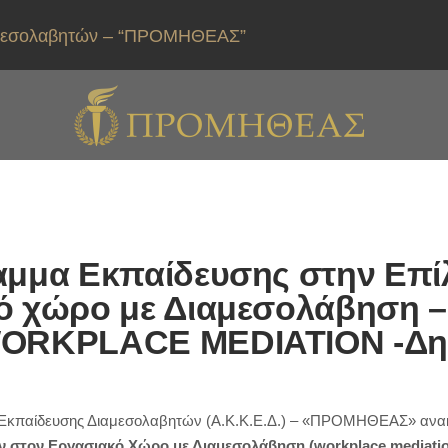
ιαμεσολαβητών – “ΠΡΟΜΗΘΕΑΣ”
αμμα Εκπαίδευσης στην Επ
ό χώρο με Διαμεσολάβηση 
WORKPLACE MEDIATION -Δη
ι Εκπαίδευσης Διαμεσολαβητών (Α.Κ.Κ.Ε.Δ.) – «ΠΡΟΜΗΘΕΑΣ» ανακ
ών στον Εργασιακό Χώρο με Διαμεσολάβηση
(
workplace
mediati