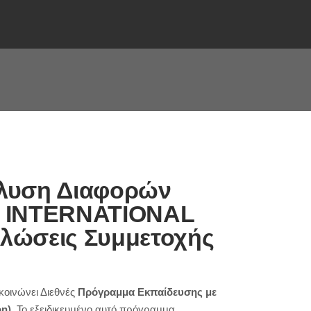
ίλυση Διαφορών
– INTERNATIONAL
λώσεις Συμμετοχής
οινώνει Διεθνές
Πρόγραμμα Εκπαίδευσης με
on
)
. Το εξειδικευμένο αυτό πρόγραμμα