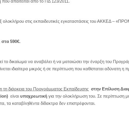
 που απαιτείται από το ΠΔ 123/2011.
ξ ολοκλήρου στις εκπαιδευτικές εγκαταστάσεις του ΑΚΚΕΔ – «ΠΡ
 στα 590€.
το δικαίωμα να αναβάλει ή να ματαιώσει την έναρξη του Προγρά
ίνεται ιδιαίτερα μικρός ή σε περίπτωση που καθίσταται αδύνατη η π
λη τη διάρκεια του Προγράμματος Εκπαίδευσης
στην Επίλυση Δια
ion
)
είναι
υποχρεωτική
για την ολοκλήρωση του. Σε περίπτωση 
τα, τα καταβληθέντα δίδακτρα δεν επιστρέφονται.