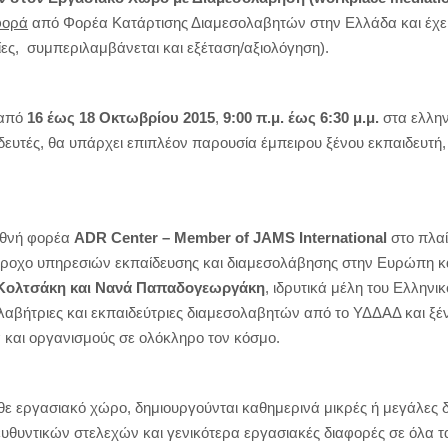
φορά
από Φορέα Κατάρτισης Διαμεσολαβητών στην Ελλάδα και έχει
ίες, συμπεριλαμβάνεται και εξέταση/αξιολόγηση).
 από
16 έως 18 Οκτωβρίου 2015
,
9:00 π.μ. έως 6:30 μ.μ.
στα ελληνι
δευτές, θα υπάρχει επιπλέον παρουσία έμπειρου ξένου εκπαιδευτή,
ιεθνή φορέα
ADR Center –
Member
of
JAMS
International
στο πλαί
οχο υπηρεσιών εκπαίδευσης και διαμεσολάβησης στην Ευρώπη και 
Κολτσάκη και Νανά Παπαδογεωργάκη
, ιδρυτικά μέλη του Ελληνι
λαβήτριες και εκπαιδεύτριες διαμεσολαβητών από το ΥΔΔΑΔ και ξέν
 και οργανισμούς σε ολόκληρο τον κόσμο.
κάθε εργασιακό χώρο, δημιουργούνται καθημερινά μικρές ή μεγάλες
ευθυντικών στελεχών και γενικότερα εργασιακές διαφορές σε όλα 