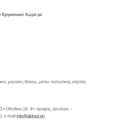
ν Εργασιακό Χώρο με
κες μηνιαίες δόσεις, μέσω πιστωτικής κάρτας
 (Φειδίου 18, 4
όροφος, Δευτέρα –
ος
0, e-mail
info@akked.gr
)